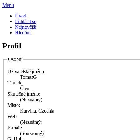
Menu
Úvod
Přihlásit se
Nejnovější
Hledání
Profil
Osobní
Uživatelské jméno:
TomasG
Titulek:
Člen
Skutečné jméno:
(Neznámý)
Místo:
Karvina, Czechia
Web:
(Neznámý)
E-mail:
(Soukromý)
GitHub: