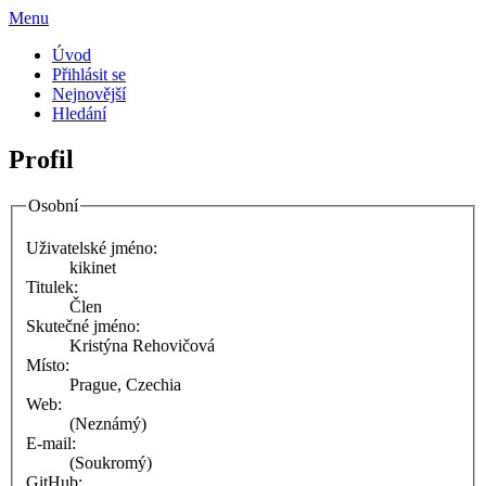
Menu
Úvod
Přihlásit se
Nejnovější
Hledání
Profil
Osobní
Uživatelské jméno:
kikinet
Titulek:
Člen
Skutečné jméno:
Kristýna Rehovičová
Místo:
Prague, Czechia
Web:
(Neznámý)
E-mail:
(Soukromý)
GitHub: