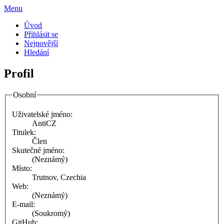
Menu
Úvod
Přihlásit se
Nejnovější
Hledání
Profil
Osobní
Uživatelské jméno:
AntiCZ
Titulek:
Člen
Skutečné jméno:
(Neznámý)
Místo:
Trutnov, Czechia
Web:
(Neznámý)
E-mail:
(Soukromý)
GitHub: