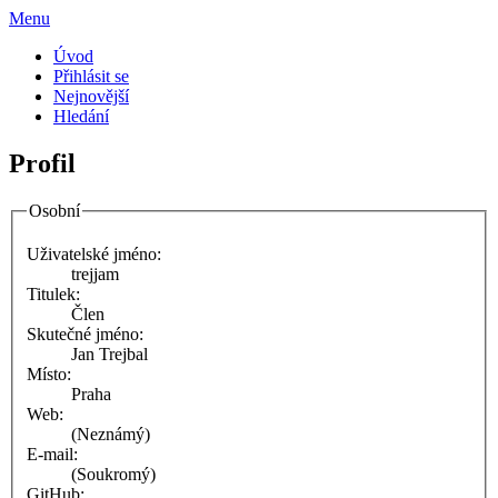
Menu
Úvod
Přihlásit se
Nejnovější
Hledání
Profil
Osobní
Uživatelské jméno:
trejjam
Titulek:
Člen
Skutečné jméno:
Jan Trejbal
Místo:
Praha
Web:
(Neznámý)
E-mail:
(Soukromý)
GitHub: