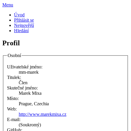
Menu
Úvod
Přihlásit se
Nejnovější
Hledání
Profil
Osobní
Uživatelské jméno:
mm-marek
Titulek:
Člen
Skutečné jméno:
Marek Mixa
Místo:
Prague, Czechia
Web:
http://www.marekmixa.cz
E-mail:
(Soukromý)
GitHub: