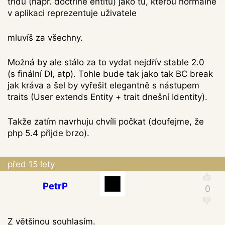
třídu (např. doctrine entitu) jako tu, kterou normálně
v aplikaci reprezentuje uživatele
mluvíš za všechny.
Možná by ale stálo za to vydat nejdřív stable 2.0
(s finální DI, atp). Tohle bude tak jako tak BC break
jak kráva a šel by vyřešit elegantně s nástupem
traits (User extends Entity + trait dnešní Identity).
Takže zatím navrhuju chvíli počkat (doufejme, že
php 5.4 přijde brzo).
před 15 lety
PetrP
Z většinou souhlasím.