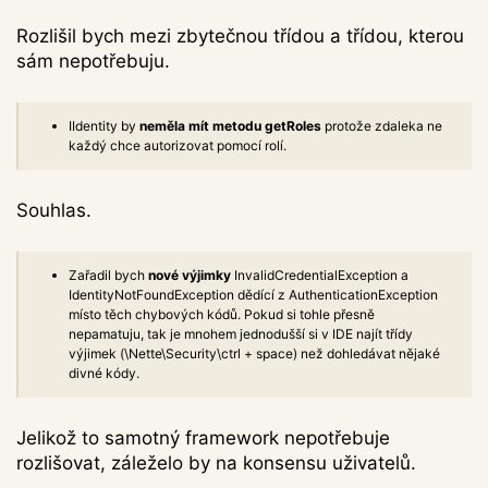
Rozlišil bych mezi zbytečnou třídou a třídou, kterou
sám nepotřebuju.
IIdentity by
neměla mít metodu getRoles
protože zdaleka ne
každý chce autorizovat pomocí rolí.
Souhlas.
Zařadil bych
nové výjimky
InvalidCredentialException a
IdentityNotFoundException dědící z AuthenticationException
místo těch chybových kódů. Pokud si tohle přesně
nepamatuju, tak je mnohem jednodušší si v IDE najít třídy
výjimek (\Nette\Security\ctrl + space) než dohledávat nějaké
divné kódy.
Jelikož to samotný framework nepotřebuje
rozlišovat, záleželo by na konsensu uživatelů.