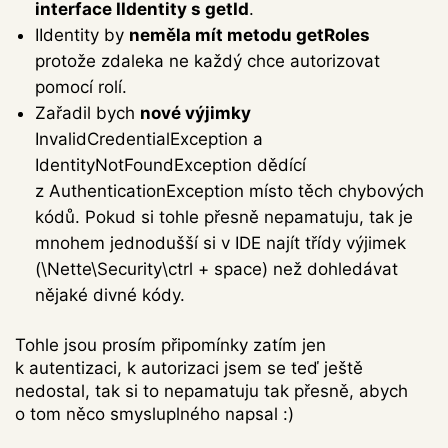
interface IIdentity s getId
.
IIdentity by
neměla mít metodu getRoles
protože zdaleka ne každý chce autorizovat
pomocí rolí.
Zařadil bych
nové výjimky
InvalidCredentialException a
IdentityNotFoundException dědící
z AuthenticationException místo těch chybových
kódů. Pokud si tohle přesně nepamatuju, tak je
mnohem jednodušší si v IDE najít třídy výjimek
(\Nette\Security\ctrl + space) než dohledávat
nějaké divné kódy.
Tohle jsou prosím připomínky zatím jen
k autentizaci, k autorizaci jsem se teď ještě
nedostal, tak si to nepamatuju tak přesně, abych
o tom něco smysluplného napsal :)