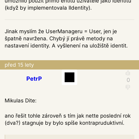
umožnilo použít přímo entitu uživatele jako identitu
(když by implementovala IIdentity).
Jinak myslím že UserManageru = User, jen je
špatně navržena. Chybý jí právě metody na
nastavení identity. A vyšlenení na uložiště identit.
před 15 lety
PetrP
Mikulas Dite:
ano řešit tohle zároveň s tím jak nette poslední rok
(dva?) stagnuje by bylo spíše kontrapruduktivní.