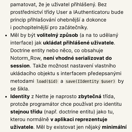
pamatovat, že je uživatel přihlášený. Bez
prostřednictví třídy User a IAuthenticatoru bude
princip přihlašování ohebnější a dokonce
i pochopitelnější pro začátečníky.
Měl by být
volitelný způsob
(a na to udělaný
interface) jak
ukládat přihlášené uživatele
.
Doctrine entity nebo něco, co obsahuje
Notorm_Row,
není vhodné serializovat do
session
. Takže možnost nastavení vlastního
ukládacího objektu s interfacem předepsanými
metodami
a
by
load($id)
save(IIdentity $user)
se šikla.
Identity
z Nette je naprosto
zbytečná
třída,
protože programátor chce používat pro identitu
stejnou třídu
(např. doctrine entitu) jako tu,
kterou normálně
v aplikaci reprezentuje
uživatele
. Měl by existovat jen nějaký
minimální