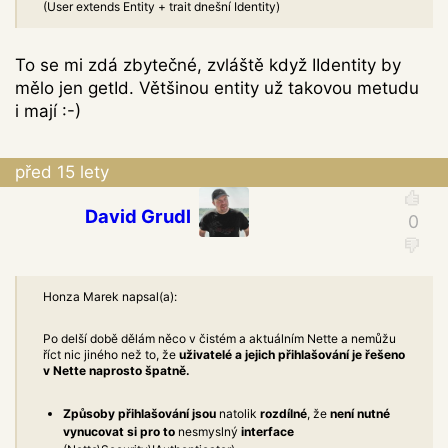
(User extends Entity + trait dnešní Identity)
To se mi zdá zbytečné, zvláště když IIdentity by
mělo jen getId. Většinou entity už takovou metudu
i mají :-)
před 15 lety
David Grudl
Honza Marek napsal(a):
Po delší době dělám něco v čistém a aktuálním Nette a nemůžu
říct nic jiného než to, že
uživatelé a jejich přihlašování je řešeno
v Nette naprosto špatně.
Způsoby přihlašování jsou
natolik
rozdílné
, že
není nutné
vynucovat si pro to
nesmyslný
interface