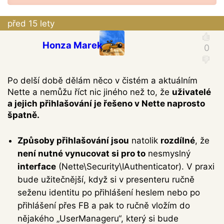
před 15 lety
Honza Marek
Po delší době dělám něco v čistém a aktuálním
Nette a nemůžu říct nic jiného než to, že
uživatelé
a jejich přihlašování je řešeno v Nette naprosto
špatně.
Způsoby přihlašování jsou
natolik
rozdílné
, že
není nutné vynucovat si pro to
nesmyslný
interface
(Nette\Security\IAuthenticator). V praxi
bude užitečnější, když si v presenteru ručně
seženu identitu po přihlášení heslem nebo po
přihlášení přes FB a pak to ručně vložím do
nějakého „UserManageru“, který si bude