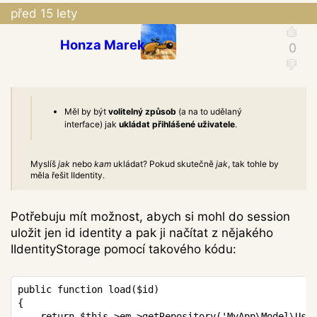
před 15 lety
Honza Marek
Měl by být
volitelný způsob
(a na to udělaný
interface) jak
ukládat přihlášené uživatele
.
Myslíš
jak
nebo
kam
ukládat? Pokud skutečně
jak
, tak tohle by
měla řešit IIdentity.
Potřebuju mít možnost, abych si mohl do session
uložit jen id identity a pak ji načítat z nějakého
IIdentityStorage pomocí takového kódu:
Copy
public
function
load
(
$id
)
{
return
$this
->
em
->
getRepository
(
'MyApp\Model\Use