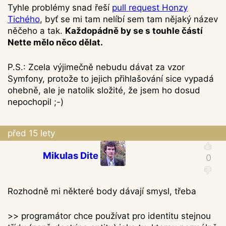
Tyhle problémy snad řeší
pull request Honzy
Tichého
, byť se mi tam nelíbí sem tam nějaký název
něčeho a tak.
Každopádně by se s touhle částí
Nette mělo něco dělat.
P.S.: Zcela výjimečně nebudu dávat za vzor
Symfony, protože to jejich přihlašování sice vypadá
ohebně, ale je natolik složité, že jsem ho dosud
nepochopil ;-)
před 15 lety
Mikulas Dite
Rozhodně mi některé body dávají smysl, třeba
>> programátor chce používat pro identitu stejnou