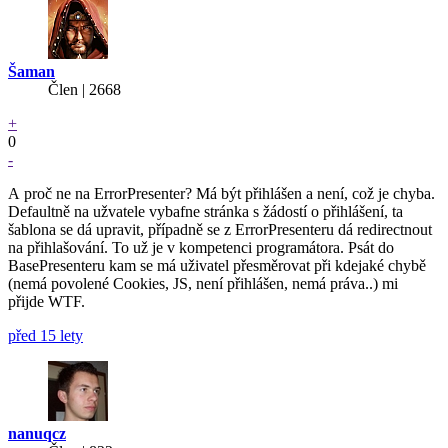
Šaman
Člen | 2668
+
0
-
A proč ne na ErrorPresenter? Má být přihlášen a není, což je chyba.
Defaultně na užvatele vybafne stránka s žádostí o přihlášení, ta
šablona se dá upravit, případně se z ErrorPresenteru dá redirectnout
na přihlašování. To už je v kompetenci programátora. Psát do
BasePresenteru kam se má uživatel přesměrovat při kdejaké chybě
(nemá povolené Cookies, JS, není přihlášen, nemá práva..) mi
přijde WTF.
před 15 lety
nanuqcz