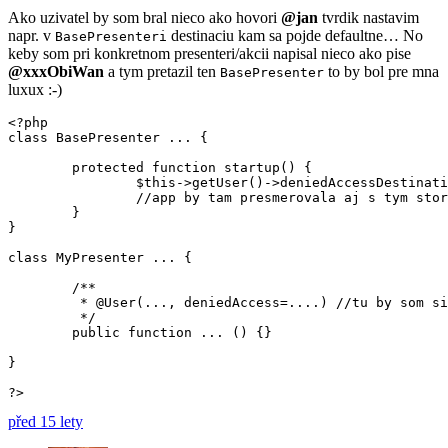
Ako uzivatel by som bral nieco ako hovori
@jan
tvrdik nastavim
napr. v
destinaciu kam sa pojde defaultne… No
BasePresenteri
keby som pri konkretnom presenteri/akcii napisal nieco ako pise
@xxxObiWan
a tym pretazil ten
to by bol pre mna
BasePresenter
luxux :-)
<?php

class BasePresenter ... {

	protected function startup() {

		$this->getUser()->deniedAccessDestination = :blablabla; //trocha dlhy nazov :-D

		//app by tam presmerovala aj s tym storeRequestom, nieco ako na ErrorPresenter

	}

}

class MyPresenter ... {

	/**

	 * @User(..., deniedAccess=....) //tu by som si to spravanie vedel pretazit

	 */

	public function ... () {}

}

?>
před 15 lety