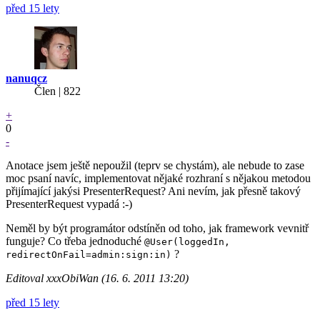
před 15 lety
nanuqcz
Člen | 822
+
0
-
Anotace jsem ještě nepoužil (teprv se chystám), ale nebude to zase
moc psaní navíc, implementovat nějaké rozhraní s nějakou metodou
přijímající jakýsi PresenterRequest? Ani nevím, jak přesně takový
PresenterRequest vypadá :-)
Neměl by být programátor odstíněn od toho, jak framework vevnitř
funguje? Co třeba jednoduché
@User(loggedIn,
?
redirectOnFail=admin:sign:in)
Editoval xxxObiWan (16. 6. 2011 13:20)
před 15 lety