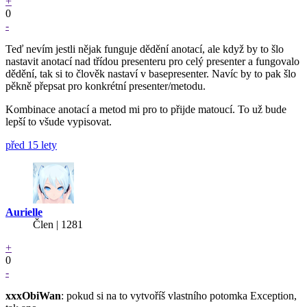
+
0
-
Teď nevím jestli nějak funguje dědění anotací, ale když by to šlo
nastavit anotací nad třídou presenteru pro celý presenter a fungovalo
dědění, tak si to člověk nastaví v basepresenter. Navíc by to pak šlo
pěkně přepsat pro konkrétní presenter/metodu.
Kombinace anotací a metod mi pro to přijde matoucí. To už bude
lepší to všude vypisovat.
před 15 lety
Aurielle
Člen | 1281
+
0
-
xxxObiWan
: pokud si na to vytvoříš vlastního potomka Exception,