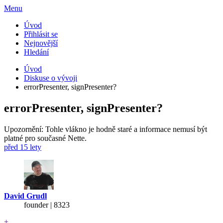
Menu
Úvod
Přihlásit se
Nejnovější
Hledání
Úvod
Diskuse o vývoji
errorPresenter, signPresenter?
errorPresenter, signPresenter?
Upozornění: Tohle vlákno je hodně staré a informace nemusí být
platné pro současné Nette.
před 15 lety
David Grudl
founder | 8323
+