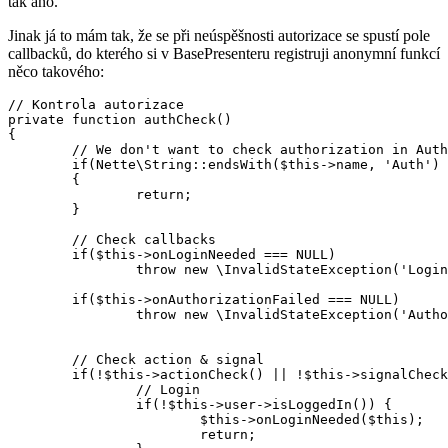
tak ano.
Jinak já to mám tak, že se při neúspěšnosti autorizace se spustí pole
callbacků, do kterého si v BasePresenteru registruji anonymní funkcí
něco takového:
// Kontrola autorizace

private function authCheck()

{

	// We don't want to check authorization in AuthPresenter or in presenters with @secured FALSE annotation

	if(Nette\String::endsWith($this->name, 'Auth') || $this->reflection->getAnnotation('secured') === FALSE)

	{

		return;

	}

	// Check callbacks

	if($this->onLoginNeeded === NULL)

		throw new \InvalidStateException('Login callback function not set. Please set one.');

	if($this->onAuthorizationFailed === NULL)

		throw new \InvalidStateException('Authorization failed callback function not set. Please set one.');

	// Check action & signal

	if(!$this->actionCheck() || !$this->signalCheck()) {

		// Login

		if(!$this->user->isLoggedIn()) {

			$this->onLoginNeeded($this);

			return;
