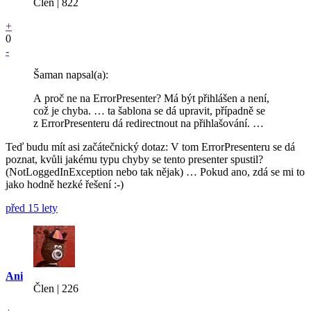
Člen | 822
+
0
-
Šaman napsal(a):
A proč ne na ErrorPresenter? Má být přihlášen a není,
což je chyba. … ta šablona se dá upravit, případně se
z ErrorPresenteru dá redirectnout na přihlašování. …
Teď budu mít asi začátečnický dotaz: V tom ErrorPresenteru se dá
poznat, kvůli jakému typu chyby se tento presenter spustil?
(NotLoggedInException nebo tak nějak) … Pokud ano, zdá se mi to
jako hodně hezké řešení :-)
před 15 lety
Ani
Člen | 226