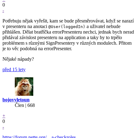
0
-
Potřebuju nějak vyřešit, kam se bude přesměrovávat, když se narazí
v presenteru na anotaci
a uživatel nebude
@User(loggedIn)
přihlášen. Dělat bratříčka errorPresenteru nechci, jednak bych nerad
přidával závislost presenteru na application a taky by to trpělo
problémem s různými SignPresentery v různých modulech. Přitom
je to věc podobná na errorPresenter.
Nějaké nápady?
před 15 lety
bojovyletoun
Člen | 668
+
0
-
https://forum.nette.org/…a-checkroles