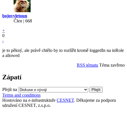
bojovyletoun
Člen | 668
+
0
-
je to pěkný, ale právě chtělo by to rozšířit kromě loggedIn na inRole
a allowed
RSS tématu
Téma zavřeno
Zápatí
Přejít na
Terms and conditions
Hostováno na e-infrastruktuře
CESNET
. Děkujeme za podporu
sdružení CESNET, z.s.p.o.