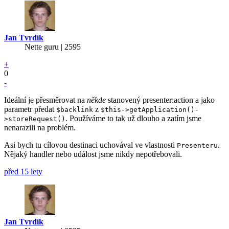
Jan Tvrdík
Nette guru | 2595
+
0
-
Ideální je přesměrovat na
někde
stanovený presenter:action a jako
parametr předat
z
$backlink
$this->getApplication()-
. Používáme to tak už dlouho a zatím jsme
>storeRequest()
nenarazili na problém.
Asi bych tu cílovou destinaci uchovával ve vlastnosti
.
Presenteru
Nějaký handler nebo událost jsme nikdy nepotřebovali.
před 15 lety
Jan Tvrdík