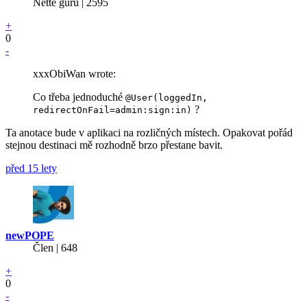
Nette guru | 2595
+
0
-
xxxObiWan wrote:
Co třeba jednoduché
@User(loggedIn,
?
redirectOnFail=admin:sign:in)
Ta anotace bude v aplikaci na rozličných místech. Opakovat pořád
stejnou destinaci mě rozhodně brzo přestane bavit.
před 15 lety
newPOPE
Člen | 648
+
0
-