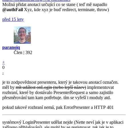
Možná přidat anotaci určující co se stane ( teď mě napadlo
@authFail
Xyz, kde xyz je buď redirect, terminate, throw)
před 15 lety
paranoiq
Člen | 392
+
0
-
je to zodpovědnost presenteru, který je takovou anotací označen.
měl by
mít událost onLogin (nebo lepší název)
implementovat
rozhraní, které by dostávalo PresenterRequest a samo zajistilo
přesměrování tam kam potřebuje. tím se vyřeší i moduly atd.
pokud takové rozhraní nemá, pak ErrorPresenter a HTTP 401
systémový LoginPresenter udělat nejde (Nette neví jak je v aplikaci
zařízeno přihlašování), ale mohl by se registrovat, tak jak je to