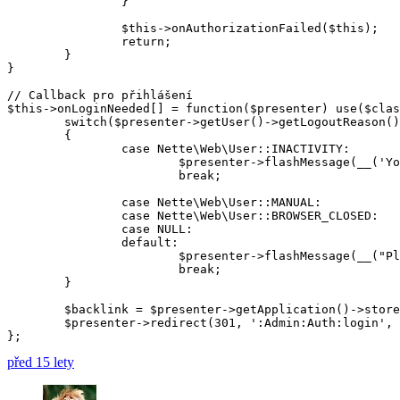
		}

		$this->onAuthorizationFailed($this);

		return;

	}

}

// Callback pro přihlášení

$this->onLoginNeeded[] = function($presenter) use($clas
	switch($presenter->getUser()->getLogoutReason())

	{

		case Nette\Web\User::INACTIVITY:

			$presenter->flashMessage(__('Your session expired. Please log in again.'), $class::FLASH_INFO);

			break;

		case Nette\Web\User::MANUAL:

		case Nette\Web\User::BROWSER_CLOSED:

		case NULL:

		default:

			$presenter->flashMessage(__("Please login to use this feature."), $class::FLASH_LOGIN);

			break;

	}

	$backlink = $presenter->getApplication()->storeRequest();

	$presenter->redirect(301, ':Admin:Auth:login', array('backlink' => $backlink));

před 15 lety