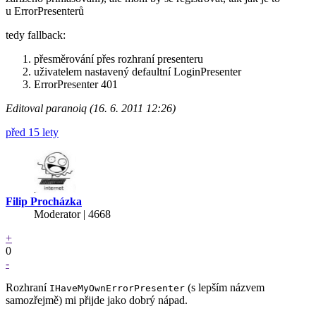
u ErrorPresenterů
tedy fallback:
přesměrování přes rozhraní presenteru
uživatelem nastavený defaultní LoginPresenter
ErrorPresenter 401
Editoval paranoiq (16. 6. 2011 12:26)
před 15 lety
Filip Procházka
Moderator | 4668
+
0
-
Rozhraní
(s lepším názvem
IHaveMyOwnErrorPresenter
samozřejmě) mi přijde jako dobrý nápad.