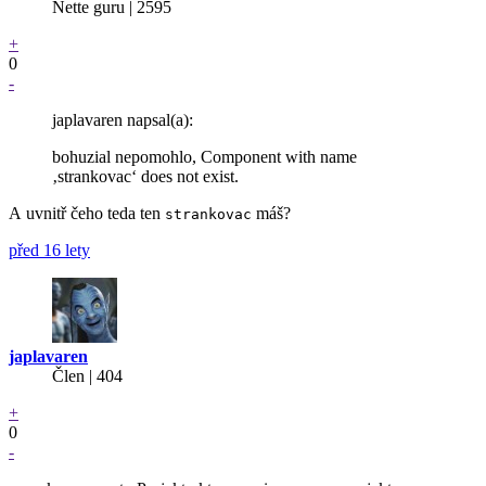
Nette guru | 2595
+
0
-
japlavaren napsal(a):
bohuzial nepomohlo, Component with name
‚strankovac‘ does not exist.
A uvnitř čeho teda ten
máš?
strankovac
před 16 lety
japlavaren
Člen | 404
+
0
-