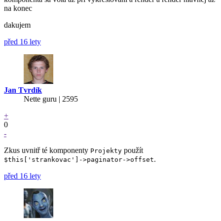
na konec
dakujem
před 16 lety
Jan Tvrdík
Nette guru | 2595
+
0
-
Zkus uvnitř té komponenty
použít
Projekty
.
$this['strankovac']->paginator->offset
před 16 lety