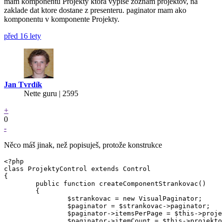
mam komponentu Projekty ktora vypise zoznam projektov, na
zaklade dat ktore dostane z presenteru. paginator mam ako
komponentu v komponente Projekty.
před 16 lety
Jan Tvrdík
Nette guru | 2595
+
0
-
Něco máš jinak, než popisuješ, protože konstrukce
<?php

class ProjektyControl extends Control

{

	public function createComponentStrankovac()

	{

		$strankovac = new VisualPaginator;

		$paginator = $strankovac->paginator;

		$paginator->itemsPerPage = $this->projektovNaStranku;

		$paginator->itemCount = $this->projektovSpolu;
