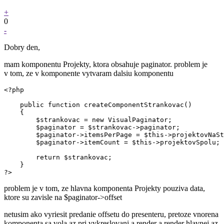
+
0
-
Dobry den,
mam komponentu Projekty, ktora obsahuje paginator. problem je
v tom, ze v komponente vytvaram dalsiu komponentu
<?php

    public function createComponentStrankovac()

    {

        $strankovac = new VisualPaginator;

        $paginator = $strankovac->paginator;

        $paginator->itemsPerPage = $this->projektovNaSt
        $paginator->itemCount = $this->projektovSpolu;

        return $strankovac;

    }

?>
problem je v tom, ze hlavna komponenta Projekty pouziva data,
ktore su zavisle na $paginator->offset
netusim ako vyriesit predanie offsetu do presenteru, pretoze vnorena
komponenta sa vola az pri vykreslovani a render a render hlavnej az