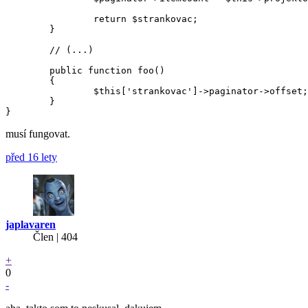
		return $strankovac;

	}

	// (...)

	public function foo()

	{

		$this['strankovac']->paginator->offset; // musí fungovat

	}

musí fungovat.
před 16 lety
japlavaren
Člen | 404
+
0
-