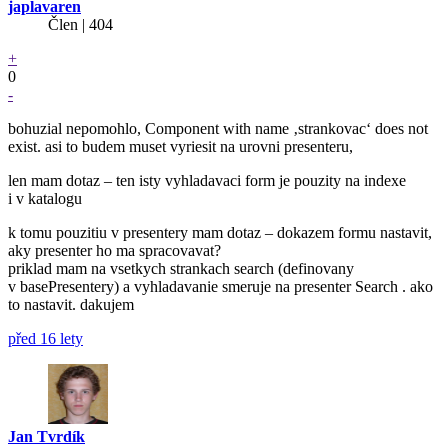
japlavaren
Člen | 404
+
0
-
bohuzial nepomohlo, Component with name ‚strankovac‘ does not
exist. asi to budem muset vyriesit na urovni presenteru,
len mam dotaz – ten isty vyhladavaci form je pouzity na indexe
i v katalogu
k tomu pouzitiu v presentery mam dotaz – dokazem formu nastavit,
aky presenter ho ma spracovavat?
priklad mam na vsetkych strankach search (definovany
v basePresentery) a vyhladavanie smeruje na presenter Search . ako
to nastavit. dakujem
před 16 lety
Jan Tvrdík