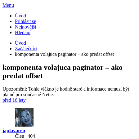
Menu
Úvod
Přihlásit se
Nejnovější
Hledání
Úvod
Začátečníci
komponenta volajuca paginator – ako predat offset
komponenta volajuca paginator – ako
predat offset
Upozornění: Tohle vlákno je hodně staré a informace nemusí být
platné pro současné Nette.
před 16 lety
japlavaren
Člen | 404