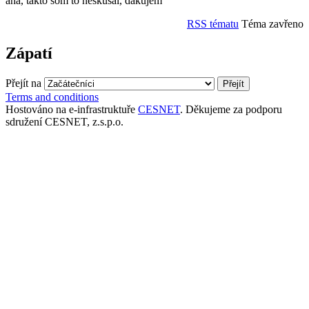
aha, takto som to neskusal, dakujem
RSS tématu
Téma zavřeno
Zápatí
Přejít na
Terms and conditions
Hostováno na e-infrastruktuře
CESNET
. Děkujeme za podporu
sdružení CESNET, z.s.p.o.