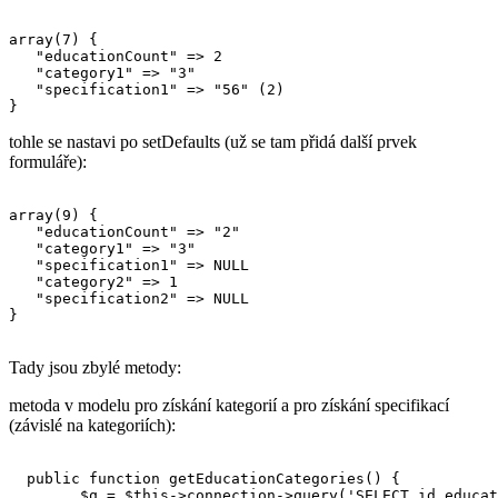
array(7) {

   "educationCount" => 2

   "category1" => "3"

   "specification1" => "56" (2)

tohle se nastavi po setDefaults (už se tam přidá další prvek
formuláře):
array(9) {

   "educationCount" => "2"

   "category1" => "3"

   "specification1" => NULL

   "category2" => 1

   "specification2" => NULL

}

Tady jsou zbylé metody:
metoda v modelu pro získání kategorií a pro získání specifikací
(závislé na kategoriích):
  public function getEducationCategories() {

        $q = $this->connection->query('SELECT id,educat