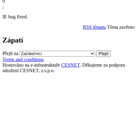
0
-
IE bug fixed.
RSS tématu
Téma zavřeno
Zápatí
Přejít na
Terms and conditions
Hostováno na e-infrastruktuře
CESNET
. Děkujeme za podporu
sdružení CESNET, z.s.p.o.