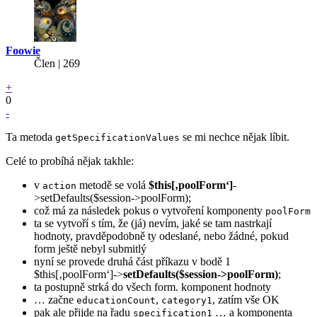
Foowie
Člen | 269
+
0
-
Ta metoda
se mi nechce nějak líbit.
getSpecificationValues
Celé to probíhá nějak takhle:
v
metodě se volá
$this[‚poolForm‘]
-
action
>setDefaults($session->poolForm);
což má za následek pokus o vytvoření komponenty
poolForm
ta se vytvoří s tím, že (já) nevím, jaké se tam nastrkají
hodnoty, pravděpodobně ty odeslané, nebo žádné, pokud
form ještě nebyl submitlý
nyní se provede druhá část příkazu v bodě 1
$this[‚poolForm‘]->
setDefaults($session->poolForm)
;
ta postupně strká do všech form. komponent hodnoty
… začne
,
, zatím vše OK
educationCount
category1
pak ale přijde na řadu
… a komponenta
specification1