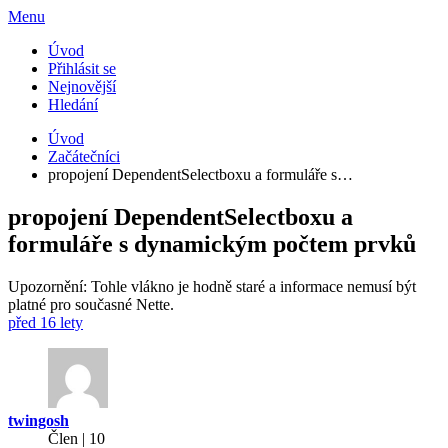
Menu
Úvod
Přihlásit se
Nejnovější
Hledání
Úvod
Začátečníci
propojení DependentSelectboxu a formuláře s…
propojení DependentSelectboxu a
formuláře s dynamickým počtem prvků
Upozornění: Tohle vlákno je hodně staré a informace nemusí být
platné pro současné Nette.
před 16 lety
twingosh
Člen | 10