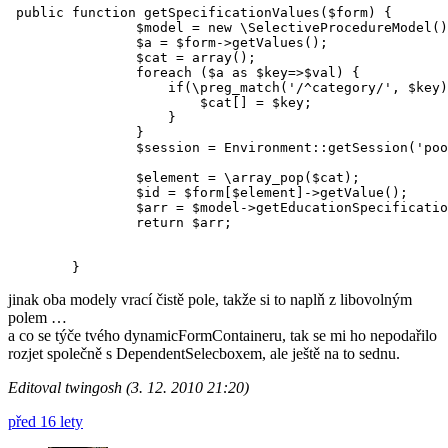
 public function getSpecificationValues($form) {

                $model = new \SelectiveProcedureModel()
                $a = $form->getValues();

                $cat = array();

                foreach ($a as $key=>$val) {

                    if(\preg_match('/^category/', $key)
                        $cat[] = $key;

                    }

                }

                $session = Environment::getSession('poo
                $element = \array_pop($cat);

                $id = $form[$element]->getValue();

                $arr = $model->getEducationSpecificatio
                return $arr;

jinak oba modely vrací čistě pole, takže si to naplň z libovolným
polem …
a co se týče tvého dynamicFormContaineru, tak se mi ho nepodařilo
rozjet společně s DependentSelecboxem, ale ještě na to sednu.
Editoval twingosh (3. 12. 2010 21:20)
před 16 lety