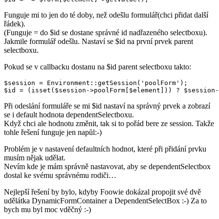
Funguje mi to jen do té doby, než odešlu formulář(chci přidat další
řádek).
(Funguje = do $id se dostane správné id nadřazeného selectboxu).
Jakmile formulář odešlu. Nastaví se $id na první prvek parent
selectboxu.
Pokud se v callbacku dostanu na $id parent selectboxu takto:
$session = Environment::getSession('poolForm');

Při odeslání formuláře se mi $id nastaví na správný prvek a zobrazí
se i default hodnota dependentSelectboxu.
Když chci ale hodnotu změnit, tak si to pořád bere ze session. Takže
tohle řešení funguje jen napůl:-)
Problém je v nastavení defaultních hodnot, které při přidání prvku
musím nějak udělat.
Nevím kde je mám správně nastavovat, aby se dependentSelectbox
dostal ke svému správnému rodiči…
Nejlepší řešení by bylo, kdyby Foowie dokázal propojit své dvě
udělátka DynamicFormContainer a DependentSelectBox :-) Za to
bych mu byl moc vděčný :-)