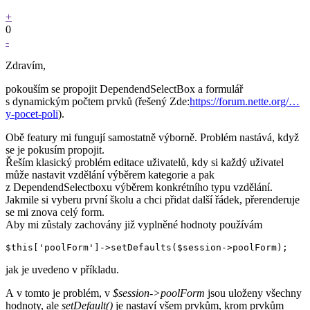
+
0
-
Zdravím,
pokouším se propojit DependendSelectBox a formulář
s dynamickým počtem prvků (řešený Zde:
https://forum.nette.org/…
y-pocet-poli
).
Obě featury mi fungují samostatně výborně. Problém nastává, když
se je pokusím propojit.
Řeším klasický problém editace uživatelů, kdy si každý uživatel
může nastavit vzdělání výběrem kategorie a pak
z DependendSelectboxu výběrem konkrétního typu vzdělání.
Jakmile si vyberu první školu a chci přidat další řádek, přerenderuje
se mi znova celý form.
Aby mi zůstaly zachovány již vyplněné hodnoty používám
jak je uvedeno v příkladu.
A v tomto je problém, v
$session->poolForm
jsou uloženy všechny
hodnoty, ale
setDefault()
je nastaví všem prvkům, krom prvkům