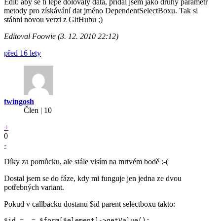
Edit: aby se ti lépe dolovaly data, přidal jsem jako druhý parametr
metody pro získávání dat jméno DependentSelectBoxu. Tak si
stáhni novou verzi z GitHubu ;)
Editoval Foowie (3. 12. 2010 22:12)
před 16 lety
twingosh
Člen | 10
+
0
-
Díky za pomůcku, ale stále visím na mrtvém bodě :-(
Dostal jsem se do fáze, kdy mi funguje jen jedna ze dvou
potřebných variant.
Pokud v callbacku dostanu $id parent selectboxu takto: