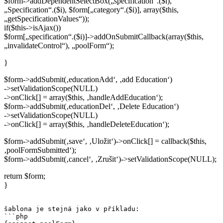
$form->addDependentSelectBox(„specification“.($i),
„Specification“.($i), $form[„category“.($i)], array($this,
„getSpecificationValues“));
if($this->isAjax())
$form[„specification“.($i)]->addOnSubmitCallback(array($this,
„invalidateControl“), „poolForm“);
}
$form->addSubmit(‚educationAdd‘, ‚add Education‘)
->setValidationScope(NULL)
->onClick[] = array($this, ‚handleAddEducation‘);
$form->addSubmit(‚educationDel‘, ‚Delete Education‘)
->setValidationScope(NULL)
->onClick[] = array($this, ‚handleDeleteEducation‘);
$form->addSubmit(‚save‘, ‚Uložit‘)->onClick[] = callback($this,
‚poolFormSubmitted‘);
$form->addSubmit(‚cancel‘, ‚Zrušit‘)->setValidationScope(NULL);
return $form;
}
šablona je stejná jako v příkladu:

```php
