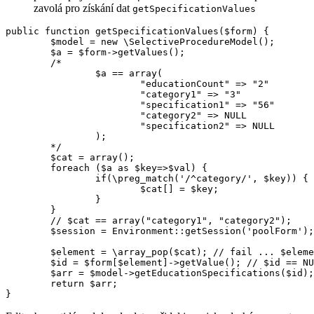
zavolá pro získání dat
getSpecificationValues
public function getSpecificationValues($form) {

	$model = new \SelectiveProcedureModel();

	$a = $form->getValues();

	/*

		$a == array(

			"educationCount" => "2"

			"category1" => "3"

			"specification1" => "56"

			"category2" => NULL

   			"specification2" => NULL

		);

	*/

	$cat = array();

	foreach ($a as $key=>$val) {

		if(\preg_match('/^category/', $key)) {

			$cat[] = $key;

		}

	}

	// $cat == array("category1", "category2");

	$session = Environment::getSession('poolForm'); // ???

	$element = \array_pop($cat); // fail ... $element == "category2"

	$id = $form[$element]->getValue(); // $id == NULL

	$arr = $model->getEducationSpecifications($id); // bad luck, no record :(

	return $arr;
