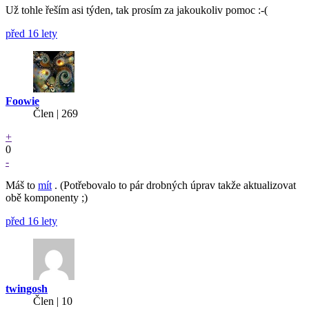
Už tohle řeším asi týden, tak prosím za jakoukoliv pomoc :-(
před 16 lety
Foowie
Člen | 269
+
0
-
Máš to
mít
. (Potřebovalo to pár drobných úprav takže aktualizovat
obě komponenty ;)
před 16 lety
twingosh
Člen | 10