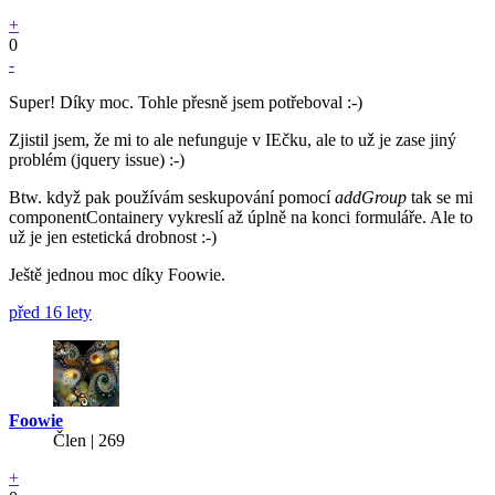
+
0
-
Super! Díky moc. Tohle přesně jsem potřeboval :-)
Zjistil jsem, že mi to ale nefunguje v IEčku, ale to už je zase jiný
problém (jquery issue) :-)
Btw. když pak používám seskupování pomocí
addGroup
tak se mi
componentContainery vykreslí až úplně na konci formuláře. Ale to
už je jen estetická drobnost :-)
Ještě jednou moc díky Foowie.
před 16 lety
Foowie
Člen | 269
+