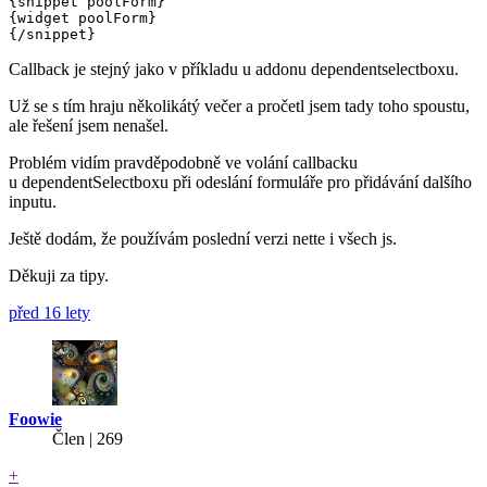
{snippet poolForm}

{widget poolForm}

Callback je stejný jako v příkladu u addonu dependentselectboxu.
Už se s tím hraju několikátý večer a pročetl jsem tady toho spoustu,
ale řešení jsem nenašel.
Problém vidím pravděpodobně ve volání callbacku
u dependentSelectboxu při odeslání formuláře pro přidávání dalšího
inputu.
Ještě dodám, že používám poslední verzi nette i všech js.
Děkuji za tipy.
před 16 lety
Foowie
Člen | 269
+