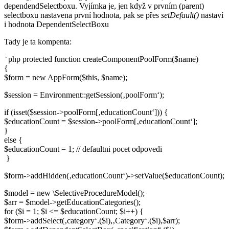
dependendSelectboxu. Vyjímka je, jen když v prvním (parent)
selectboxu nastavena první hodnota, pak se přes
setDefault()
nastaví
i hodnota DependentSelectBoxu
Tady je ta kompenta:
php protected function createComponentPoolForm($name)
`
{
$form = new AppForm($this, $name);
$session = Environment::getSession(‚poolForm‘);
if (isset($session->poolForm[‚educationCount‘])) {
$educationCount = $session->poolForm[‚educationCount‘];
}
else {
$educationCount = 1; // defaultni pocet odpovedi
}
$form->addHidden(‚educationCount‘)->setValue($educationCount);
$model = new \SelectiveProcedureModel();
$arr = $model->getEducationCategories();
for ($i = 1; $i <= $educationCount; $i++) {
$form->addSelect(‚category‘.($i),‚Category‘.($i),$arr);