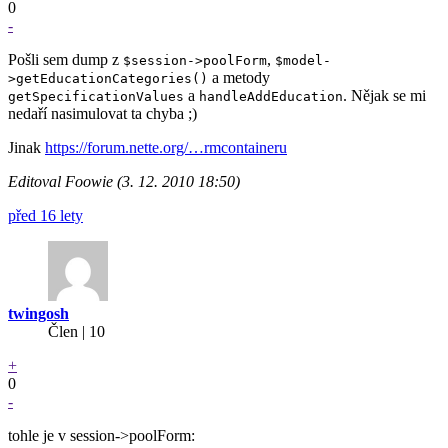
0
-
Pošli sem dump z
,
$session->poolForm
$model-
a metody
>getEducationCategories()
a
. Nějak se mi
getSpecificationValues
handleAddEducation
nedaří nasimulovat ta chyba ;)
Jinak
https://forum.nette.org/…rmcontaineru
Editoval Foowie (3. 12. 2010 18:50)
před 16 lety
twingosh
Člen | 10
+
0
-
tohle je v session->poolForm: