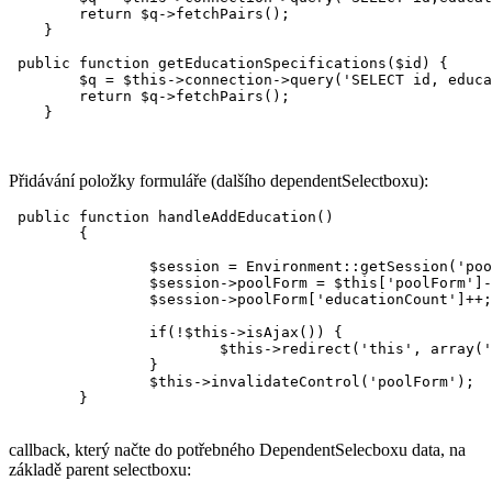
        return $q->fetchPairs();

    }

 public function getEducationSpecifications($id) {

        $q = $this->connection->query('SELECT id, educa
        return $q->fetchPairs();

    }

Přidávání položky formuláře (dalšího dependentSelectboxu):
 public function handleAddEducation()

        {

                $session = Environment::getSession('poo
                $session->poolForm = $this['poolForm']-
                $session->poolForm['educationCount']++;

                if(!$this->isAjax()) {

                        $this->redirect('this', array('
                }

                $this->invalidateControl('poolForm');

        }

callback, který načte do potřebného DependentSelecboxu data, na
základě parent selectboxu: