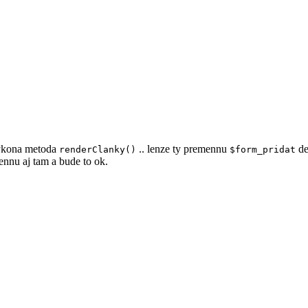
vykona metoda
.. lenze ty premennu
de
renderClanky()
$form_pridat
ennu aj tam a bude to ok.