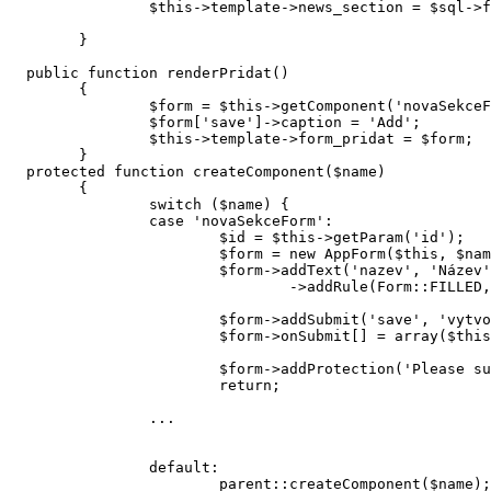
		$this->template->news_section = $sql->findAll('news_section')->orderBy('id');

	}

  public function renderPridat()

	{

		$form = $this->getComponent('novaSekceForm');

		$form['save']->caption = 'Add';

		$this->template->form_pridat = $form;

	}

  protected function createComponent($name)

	{

		switch ($name) {

		case 'novaSekceForm':

			$id = $this->getParam('id');

			$form = new AppForm($this, $name);

			$form->addText('nazev', 'Název')

				->addRule(Form::FILLED, 'Please enter an nazev.');

			$form->addSubmit('save', 'vytvořit')->getControlPrototype()->class('default');

			$form->onSubmit[] = array($this, 'novaSekceFormSubmitted');

			$form->addProtection('Please submit this form again (security token has expired).');

			return;

		...

		default:

			parent::createComponent($name);
