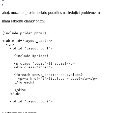
-
ahoj, muze mi prosim nekdo poradit s nasledujici problemem?
mam sablonu clanky.phtml
{include pridat.phtml}

<table id="layout_table">

  <tr>

    <td id="layout_td_1">

      {include #pridat}

      <p class="topic">{$nadpis}</p>

      <div class="inner">

      {foreach $news_section as $values}

        <p><a href="#">{$values->nazev}</a></p>

      {/foreach}

      </div>

    </td>

    <td id="layout_td_2">
