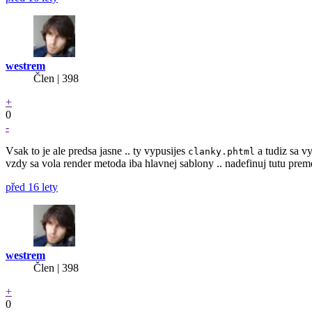
westrem
Člen | 398
+
0
-
Vsak to je ale predsa jasne .. ty vypusijes
a tudiz sa 
clanky.phtml
vzdy sa vola render metoda iba hlavnej sablony .. nadefinuj tutu prem
před 16 lety
westrem
Člen | 398
+
0