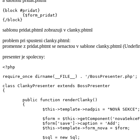
a sablonu pridat.phtml
{block #pridat}

	{$form_pridat}

sablonu pridat.phtml zobrazuji v clanky.phtml
problem pri spusteni clanky.phtml:
promenne z pridat.phtmt se nenactou v sablone clanky.phtml (Undefi
presenter je spolecny:
<?php

require_once dirname(__FILE__) . '/BossPresenter.php';

class ClankyPresenter extends BossPresenter

{

	public function renderClanky()

	{

		$this->template->nadpis = "NOVÁ SEKCE";

		$form = $this->getComponent('novaSekceForm');

		$form['save']->caption = 'Add';

		$this->template->form_nova = $form;

		$sql = new Sql;
