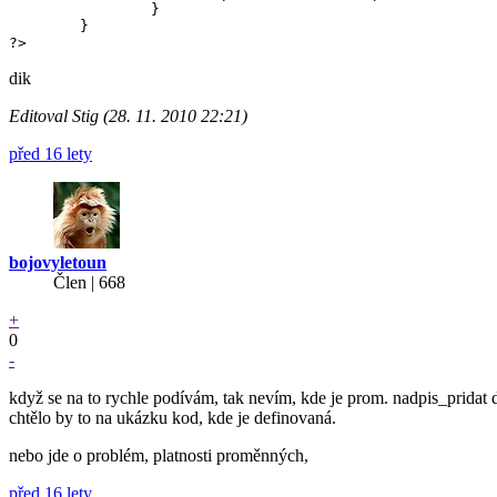
		}

	}

?>
dik
Editoval Stig (28. 11. 2010 22:21)
před 16 lety
bojovyletoun
Člen | 668
+
0
-
když se na to rychle podívám, tak nevím, kde je prom. nadpis_pridat 
chtělo by to na ukázku kod, kde je definovaná.
nebo jde o problém, platnosti proměnných,
před 16 lety