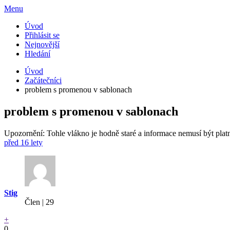
Menu
Úvod
Přihlásit se
Nejnovější
Hledání
Úvod
Začátečníci
problem s promenou v sablonach
problem s promenou v sablonach
Upozornění: Tohle vlákno je hodně staré a informace nemusí být plat
před 16 lety
Stig
Člen | 29
+
0