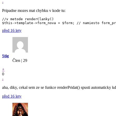
-
Pripadne mozes mat chybku v kode tu:
//v metode renderClanky()

před 16 lety
Stig
Člen | 29
+
0
-
aha, diky, cekal sem ze se funkce renderPridat() spusti automaticky kd
před 16 lety