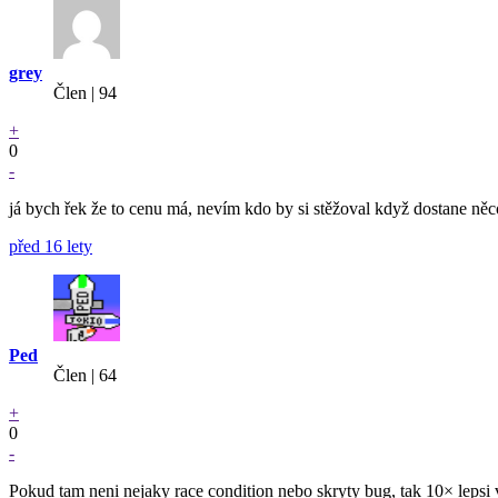
grey
Člen | 94
+
0
-
já bych řek že to cenu má, nevím kdo by si stěžoval když dostane něc
před 16 lety
Ped
Člen | 64
+
0
-
Pokud tam neni nejaky race condition nebo skryty bug, tak 10× lepsi