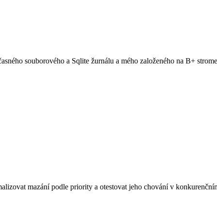
učasného souborového a Sqlite žurnálu a mého založeného na B+ strom
alizovat mazání podle priority a otestovat jeho chování v konkurenčním p