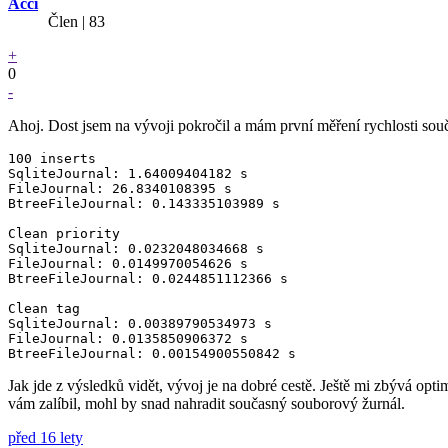
Acci
Člen | 83
+
0
-
Ahoj. Dost jsem na vývoji pokročil a mám první měření rychlosti so
100 inserts

SqliteJournal: 1.64009404182 s

FileJournal: 26.8340108395 s

BtreeFileJournal: 0.143335103989 s

Clean priority

SqliteJournal: 0.0232048034668 s

FileJournal: 0.0149970054626 s

BtreeFileJournal: 0.0244851112366 s

Clean tag

SqliteJournal: 0.00389790534973 s

FileJournal: 0.0135850906372 s

Jak jde z výsledků vidět, vývoj je na dobré cestě. Ještě mi zbývá optim
vám zalíbil, mohl by snad nahradit současný souborový žurnál.
před 16 lety