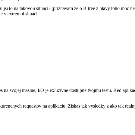
oval jsi to na takovou situaci? (priznavam ze o B-tree z hlavy toho moc ne
e v extremni situaci.
es na svojej masine, I/O je exluzivne dostupne tvojmu testu. Ked aplika
konkurencnych requestov na aplikaciu. Ziskas tak vysledky z ako tak rea