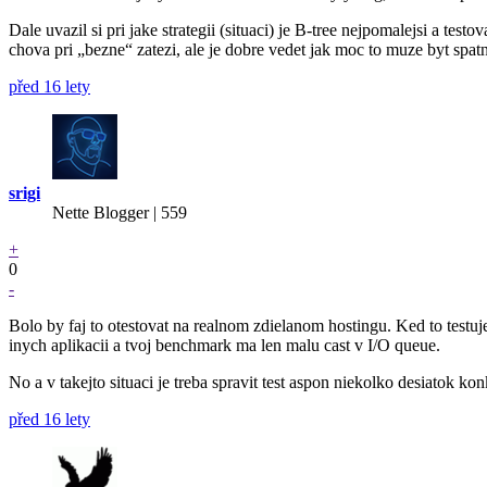
Dale uvazil si pri jake strategii (situaci) je B-tree nejpomalejsi a test
chova pri „bezne“ zatezi, ale je dobre vedet jak moc to muze byt spatn
před 16 lety
srigi
Nette Blogger | 559
+
0
-
Bolo by faj to otestovat na realnom zdielanom hostingu. Ked to testuj
inych aplikacii a tvoj benchmark ma len malu cast v I/O queue.
No a v takejto situaci je treba spravit test aspon niekolko desiatok 
před 16 lety