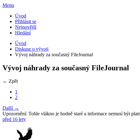
Menu
Úvod
Přihlásit se
Nejnovější
Hledání
Úvod
Diskuse o vývoji
Vývoj náhrady za současný FileJournal
Vývoj náhrady za současný FileJournal
← Zpět
1
2
Další →
Upozornění: Tohle vlákno je hodně staré a informace nemusí být plat
před 16 lety