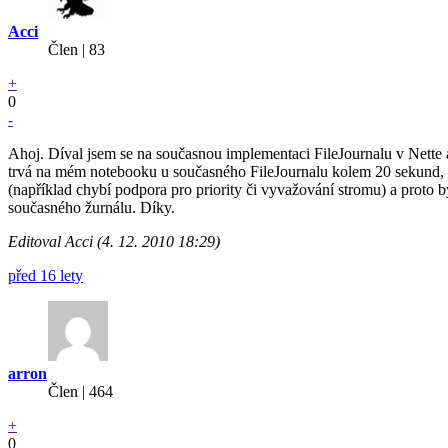
Acci
Člen | 83
+
0
-
Ahoj. Díval jsem se na současnou implementaci FileJournalu v Nette 
trvá na mém notebooku u současného FileJournalu kolem 20 sekund, u
(například chybí podpora pro priority či vyvažování stromu) a proto 
současného žurnálu. Díky.
Editoval Acci (4. 12. 2010 18:29)
před 16 lety
arron
Člen | 464
+
0