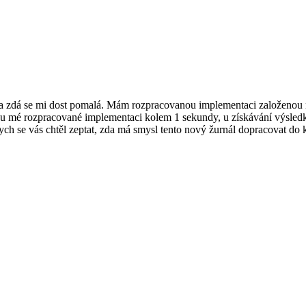
a zdá se mi dost pomalá. Mám rozpracovanou implementaci založenou na 
 mé rozpracované implementaci kolem 1 sekundy, u získávání výsledků 
bych se vás chtěl zeptat, zda má smysl tento nový žurnál dopracovat do