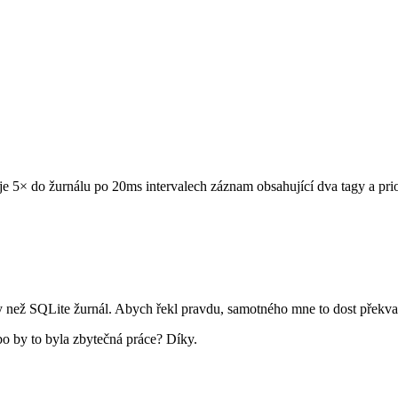
uje 5× do žurnálu po 20ms intervalech záznam obsahující dva tagy a pr
dky než SQLite žurnál. Abych řekl pravdu, samotného mne to dost překv
bo by to byla zbytečná práce? Díky.