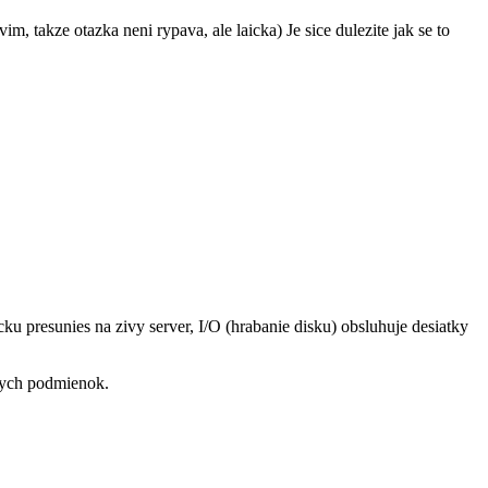
vim, takze otazka neni rypava, ale laicka) Je sice dulezite jak se to
cku presunies na zivy server, I/O (hrabanie disku) obsluhuje desiatky
lnych podmienok.