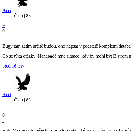
Acci
Člen | 83
+
0
-
Bugy tam zatím určitě budou, ono napsat v podstatě kompletní databázi
Co se týká otázky: Nenapadá mne situace, kdy by mohl být B strom ně
před 16 lety
Acci
Člen | 83
+
0
-
srigi: Máš pravdu, všechno jsou to syntetické testy, ovšem i tak by 