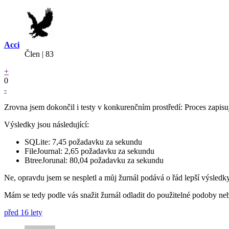
Acci
Člen | 83
+
0
-
Zrovna jsem dokončil i testy v konkurenčním prostředí: Proces zapis
Výsledky jsou následující:
SQLite: 7,45 požadavku za sekundu
FileJournal: 2,65 požadavku za sekundu
BtreeJorunal: 80,04 požadavku za sekundu
Ne, opravdu jsem se nespletl a můj žurnál podává o řád lepší výsle
Mám se tedy podle vás snažit žurnál odladit do použitelné podoby ne
před 16 lety