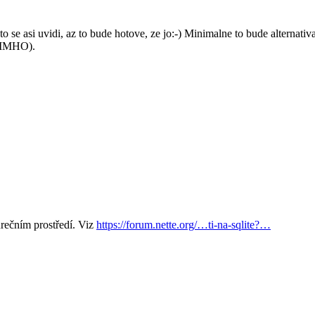
o se asi uvidi, az to bude hotove, ze jo:-) Minimalne to bude alternativ
 (IMHO).
urečním prostředí. Viz
https://forum.nette.org/…ti-na-sqlite?…