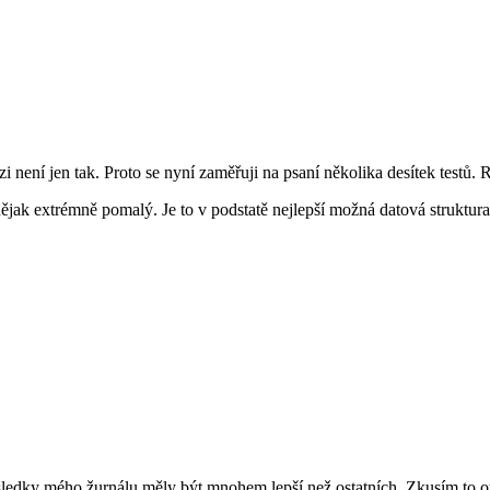
 není jen tak. Proto se nyní zaměřuji na psaní několika desítek testů.
jak extrémně pomalý. Je to v podstatě nejlepší možná datová struktur
výsledky mého žurnálu měly být mnohem lepší než ostatních. Zkusím to o