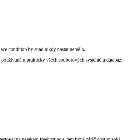
 Race condition by snad nikdy nastat nemělo.
a používaná u prakticky všech souborových systémů a databází.
testovat na nějakém freehostingu, tam bývá zátěž dost vysoká.