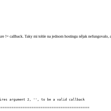
sure != callback. Taky mi tohle na jednom hostingu nějak nefungovalo, al
ires argument 2, '', to be a valid callback
=========================================