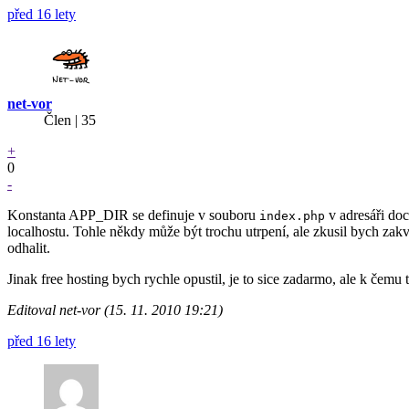
před 16 lety
net-vor
Člen | 35
+
0
-
Konstanta APP_DIR se definuje v souboru
v adresáři do
index.php
localhostu. Tohle někdy může být trochu utrpení, ale zkusil bych zakv
odhalit.
Jinak free hosting bych rychle opustil, je to sice zadarmo, ale k čemu 
Editoval net-vor (15. 11. 2010 19:21)
před 16 lety