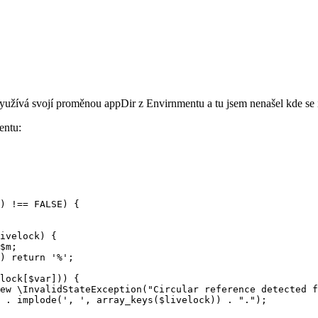
yužívá svojí proměnou appDir z Envirnmentu a tu jsem nenašel kde se i
entu:

