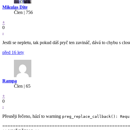
Mikulas Dite
Člen | 756
+
0
-
Jestli se nepletu, tak pokud dáš pryč ten zavináč, dává to chybu s clo
před 16 lety
Rampa
Člen | 65
+
0
-
Přesněji řečeno, hází to warning
preg_replace_callback(): Requ
================================================