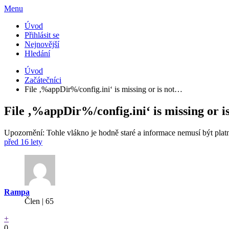
Menu
Úvod
Přihlásit se
Nejnovější
Hledání
Úvod
Začátečníci
File ‚%appDir%/config.ini‘ is missing or is not…
File ‚%appDir%/config.ini‘ is missing or i
Upozornění: Tohle vlákno je hodně staré a informace nemusí být plat
před 16 lety
Rampa
Člen | 65
+
0