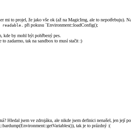
er mi to projel, že jako vše ok (až na MagicImg, ale to nepotřebuju). N
při pokusu `Environment::loadConfig();
 readable.
m, kde by mohl být pohřbený pes.
 to zadarmo, tak na sandbox to musí stačit :)
Hledal jsem ve zdrojáku, ale nikde jsem definici nenašel, jen její použ
:bardump(Environment::getVariables()), tak je to prázdný :(