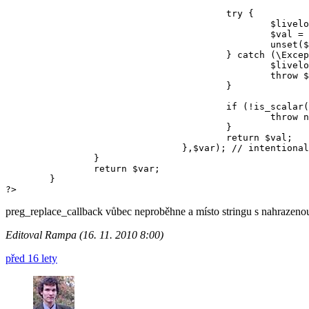
					try {

						$livelock[$var] = TRUE;

						$val = Environment::getVariable($var);

						unset($livelock[$var]);

					} catch (\Exception $e) {

						$livelock = array();

						throw $e;

					}

					if (!is_scalar($val)) {

						throw new 	\InvalidStateException("Environment variable '$var' is not scalar.");

					}

					return $val;

				},$var); // intentionally @ due PHP bug #39257

		}

		return $var;

	}

?>
preg_replace_callback vůbec neproběhne a místo stringu s nahrazenou
Editoval Rampa (16. 11. 2010 8:00)
před 16 lety