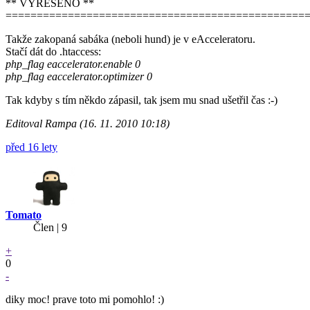
** VYŘEŠENO **
================================================
Takže zakopaná sabáka (neboli hund) je v eAcceleratoru.
Stačí dát do .htaccess:
php_flag eaccelerator.enable 0
php_flag eaccelerator.optimizer 0
Tak kdyby s tím někdo zápasil, tak jsem mu snad ušetřil čas :-)
Editoval Rampa (16. 11. 2010 10:18)
před 16 lety
Tomato
Člen | 9
+
0
-
diky moc! prave toto mi pomohlo! :)