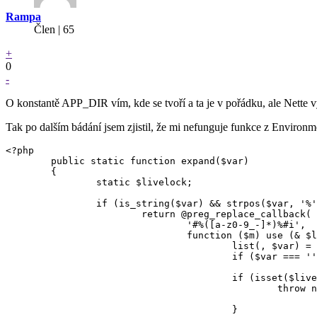
Rampa
Člen | 65
+
0
-
O konstantě APP_DIR vím, kde se tvoří a ta je v pořádku, ale Nette v
Tak po dalším bádání jsem zjistil, že mi nefunguje funkce z Environm
<?php

	public static function expand($var)

	{

		static $livelock;

		if (is_string($var) && strpos($var, '%') !== FALSE) {

			return @preg_replace_callback(

				'#%([a-z0-9_-]*)%#i',

				function ($m) use (& $livelock) {

					list(, $var) = $m;

					if ($var === '') return '%';

					if (isset($livelock[$var])) {

						throw new \InvalidStateException("Circular reference detected for variables: "

							. implode(', ', array_keys($livelock)) . ".");
					}
