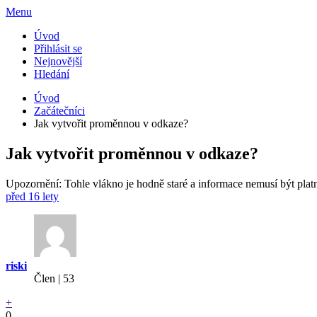
Menu
Úvod
Přihlásit se
Nejnovější
Hledání
Úvod
Začátečníci
Jak vytvořit proměnnou v odkaze?
Jak vytvořit proměnnou v odkaze?
Upozornění: Tohle vlákno je hodně staré a informace nemusí být plat
před 16 lety
riski
Člen | 53
+
0