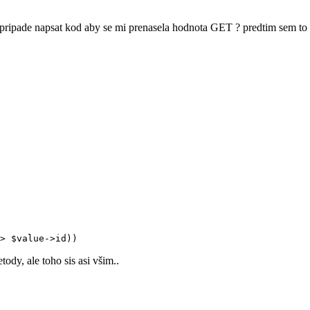
 pripade napsat kod aby se mi prenasela hodnota GET ? predtim sem to 
dy, ale toho sis asi všim..