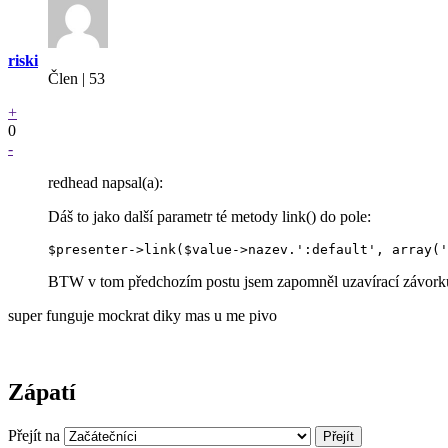
riski
Člen | 53
+
0
-
redhead napsal(a):
Dáš to jako další parametr té metody link() do pole:
BTW v tom předchozím postu jsem zapomněl uzavírací závorku t
super funguje mockrat diky mas u me pivo
Zápatí
Přejít na