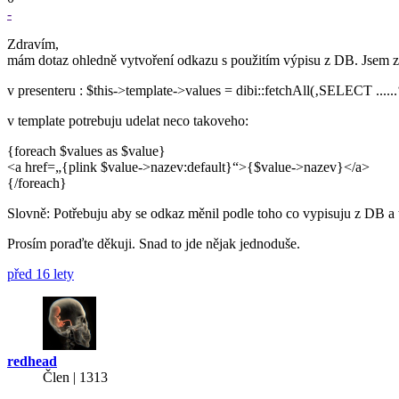
-
Zdravím,
mám dotaz ohledně vytvoření odkazu s použitím výpisu z DB. Jsem za
v presenteru : $this->template->values = dibi::fetchAll(‚SELECT ......‘
v template potrebuju udelat neco takoveho:
{foreach $values as $value}
<a href=„{plink $value->nazev:default}“>{$value->nazev}</a>
{/foreach}
Slovně: Potřebuju aby se odkaz měnil podle toho co vypisuju z DB a t
Prosím poraďte děkuji. Snad to jde nějak jednoduše.
před 16 lety
redhead
Člen | 1313