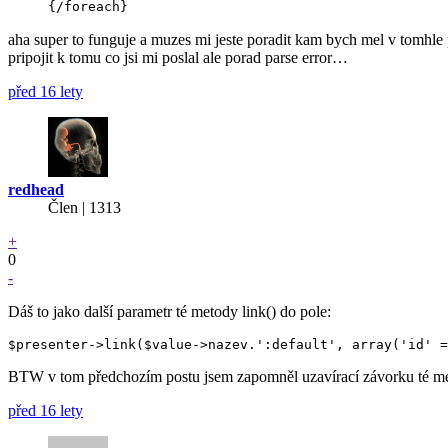
aha super to funguje a muzes mi jeste poradit kam bych mel v tomhle
pripojit k tomu co jsi mi poslal ale porad parse error…
před 16 lety
redhead
Člen | 1313
+
0
-
Dáš to jako další parametr té metody link() do pole:
BTW v tom předchozím postu jsem zapomněl uzavírací závorku té meto
před 16 lety