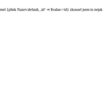
mel {plink Nazev:default, ‚id‘ ⇒ $value->id} zkousel jsem to nejak