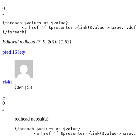
+
0
-
{foreach $values as $value}

	<a href="{=$presenter->link($value->nazev.':default')}">{$value->nazev}</a>

Editoval redhead (7. 9. 2010 11:53)
před 16 lety
riski
Člen | 53
+
0
-
redhead napsal(a):
{foreach $values as $value}

	<a href="{=$presenter->link($value->nazev.':default'}">{$value->nazev}</a>
