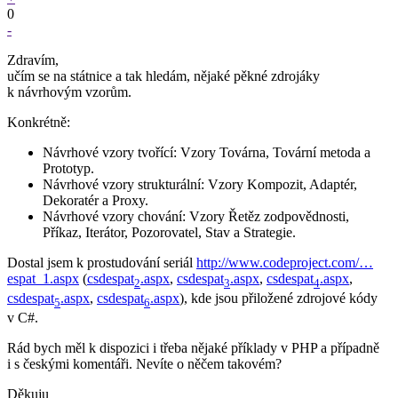
0
-
Zdravím,
učím se na státnice a tak hledám, nějaké pěkné zdrojáky
k návrhovým vzorům.
Konkrétně:
Návrhové vzory tvořící: Vzory Továrna, Tovární metoda a
Prototyp.
Návrhové vzory strukturální: Vzory Kompozit, Adaptér,
Dekoratér a Proxy.
Návrhové vzory chování: Vzory Řetěz zodpovědnosti,
Příkaz, Iterátor, Pozorovatel, Stav a Strategie.
Dostal jsem k prostudování seriál
http://www.codeproject.com/…
espat_1.aspx
(
csdespat
.aspx
,
csdespat
.aspx
,
csdespat
.aspx
,
2
3
4
csdespat
.aspx
,
csdespat
.aspx
), kde jsou přiložené zdrojové kódy
5
6
v C#.
Rád bych měl k dispozici i třeba nějaké příklady v PHP a případně
i s českými komentáři. Nevíte o něčem takovém?
Děkuju