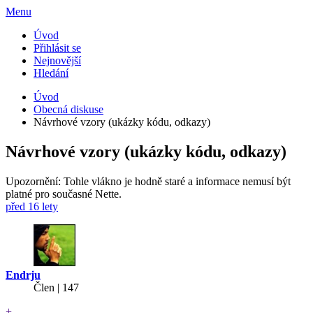
Menu
Úvod
Přihlásit se
Nejnovější
Hledání
Úvod
Obecná diskuse
Návrhové vzory (ukázky kódu, odkazy)
Návrhové vzory (ukázky kódu, odkazy)
Upozornění: Tohle vlákno je hodně staré a informace nemusí být
platné pro současné Nette.
před 16 lety
Endrju
Člen | 147
+