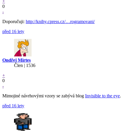
+
0
-
Doporučuji:
http://knihy.cpress.cz/…rogramovani/
před 16 lety
Ondřej Mirtes
Člen | 1536
+
0
-
Mimojiné návrhovými vzory se zabývá blog
Invisible to the eye
.
před 16 lety