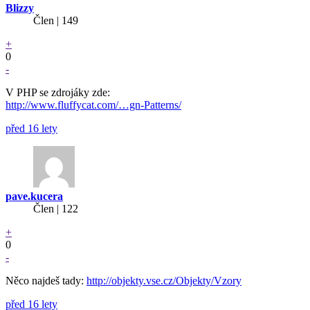
Blizzy
Člen | 149
+
0
-
V PHP se zdrojáky zde:
http://www.fluffycat.com/…gn-Patterns/
před 16 lety
pave.kucera
Člen | 122
+
0
-
Něco najdeš tady:
http://objekty.vse.cz/Objekty/Vzory
před 16 lety