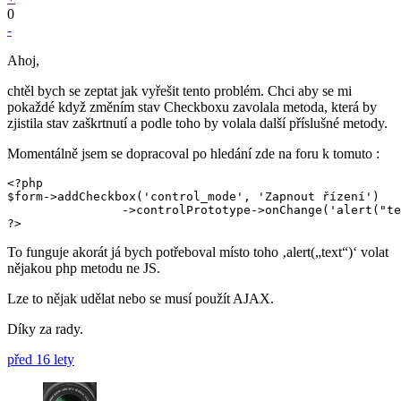
0
-
Ahoj,
chtěl bych se zeptat jak vyřešit tento problém. Chci aby se mi
pokaždé když změním stav Checkboxu zavolala metoda, která by
zjistila stav zaškrtnutí a podle toho by volala další příslušné metody.
Momentálně jsem se dopracoval po hledání zde na foru k tomuto :
<?php

$form->addCheckbox('control_mode', 'Zapnout řízení')

                ->controlPrototype->onChange('alert("te
?>
To funguje akorát já bych potřeboval místo toho ‚alert(„text“)‘ volat
nějakou php metodu ne JS.
Lze to nějak udělat nebo se musí použít AJAX.
Díky za rady.
před 16 lety