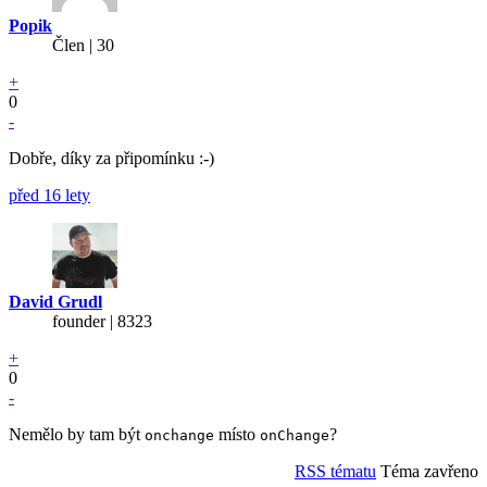
Popik
Člen | 30
+
0
-
Dobře, díky za připomínku :-)
před 16 lety
David Grudl
founder | 8323
+
0
-
Nemělo by tam být
místo
?
onchange
onChange
RSS tématu
Téma zavřeno