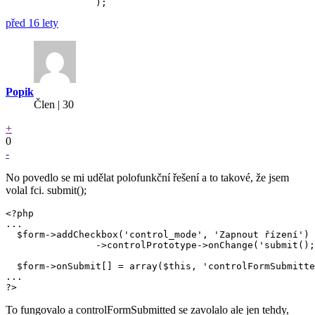
před 16 lety
Popik
Člen | 30
+
0
-
No povedlo se mi udělat polofunkční řešení a to takové, že jsem
volal fci. submit();
<?php

...

  $form->addCheckbox('control_mode', 'Zapnout řízení')

                ->controlPrototype->onChange('submit();
  $form->onSubmit[] = array($this, 'controlFormSubmitte
...

?>
To fungovalo a controlFormSubmitted se zavolalo ale jen tehdy,