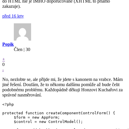
do HTML nie je IMHO doporucovane (XHTML to priamo
zakazuje).
před 16 lety
Popik
Člen | 30
+
0
-
No, nezlobte se, ale přijde mi, že jdete s kanonem na vrabce. Mám
jiné řešení. Doufám, že to někomu dalšímu pomůže až bude čelit
podobnému problému. Každopádně děkuji Honzovi Kuchařovi za
správné nasměrování.
<?php

protected function createComponentControlForm() {

     $form = new AppForm;

     $control = new ControlModel();
