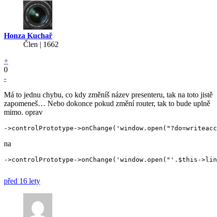
Honza Kuchař
Člen | 1662
+
0
-
Má to jednu chybu, co kdy změníš název presenteru, tak na toto jistě
zapomeneš… Nebo dokonce pokud změní router, tak to bude uplně
mimo. oprav
na
->controlPrototype->onChange('window.open("'.$this->lin
před 16 lety