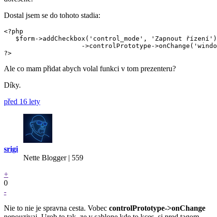
Dostal jsem se do tohoto stadia:
<?php

   $form->addCheckbox('control_mode', 'Zapnout řízení')

                    ->controlPrototype->onChange('windo
?>
Ale co mam přidat abych volal funkci v tom prezenteru?
Díky.
před 16 lety
srigi
Nette Blogger | 559
+
0
-
Nie to nie je spravna cesta. Vobec
controlPrototype->onChange
nepouzivaj. Urob to tak, ze v sablone kde to kces, si pred tagom