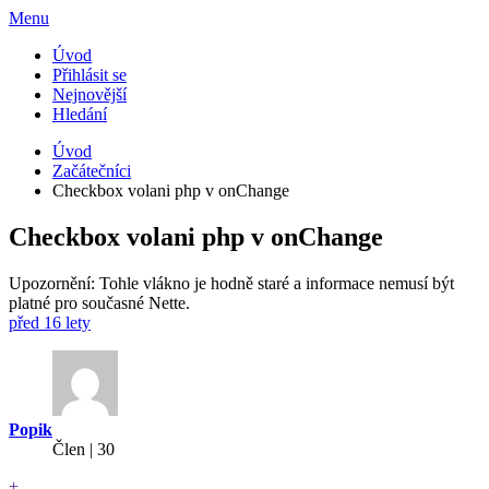
Menu
Úvod
Přihlásit se
Nejnovější
Hledání
Úvod
Začátečníci
Checkbox volani php v onChange
Checkbox volani php v onChange
Upozornění: Tohle vlákno je hodně staré a informace nemusí být
platné pro současné Nette.
před 16 lety
Popik
Člen | 30
+