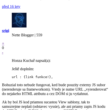
před 16 lety
srigi
Nette Blogger | 559
+
0
-
Honza Kuchař napsal(a):
Ještě doplním:
Bohuzial toto nebude fungovat, ked bude pouzity externy JS subor
(nerenderuje sa frameworkom). Vtedy je nutne URL „vyrenderovat“
do nejakeho HTML atributu a cez DOM si ju vytiahnut.
Ak by bol JS kod priamou sucastou View sablony, tak to
samozrejme neplati (odstavec vyssie), ale ani priamy zapis JS kodu