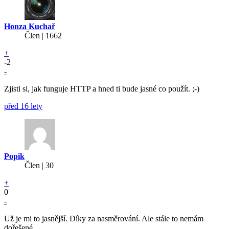
Honza Kuchař
Člen | 1662
+
-2
-
Zjisti si, jak funguje HTTP a hned ti bude jasné co použít. ;-)
před 16 lety
Popik
Člen | 30
+
0
-
Už je mi to jasnější. Díky za nasměrování. Ale stále to nemám
dořešené.