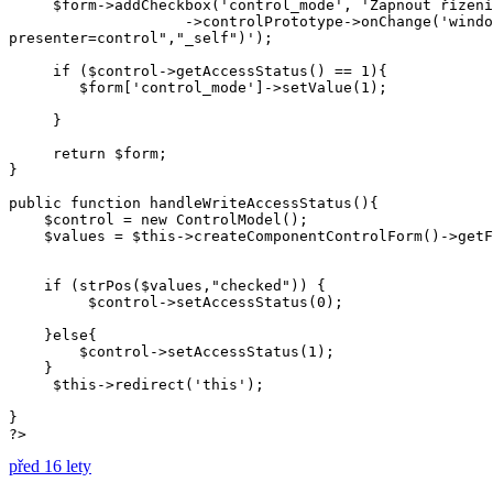
     $form->addCheckbox('control_mode', 'Zapnout řízení
                    ->controlPrototype->onChange('windo
presenter=control","_self")');

     if ($control->getAccessStatus() == 1){

        $form['control_mode']->setValue(1);

     }

     return $form;

}

public function handleWriteAccessStatus(){

    $control = new ControlModel();

    $values = $this->createComponentControlForm()->getF
    if (strPos($values,"checked")) {

         $control->setAccessStatus(0);

    }else{

        $control->setAccessStatus(1);

    }

     $this->redirect('this');

}

?>
před 16 lety