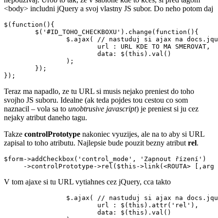
<body> includni jQuery a svoj vlastny JS subor. Do neho potom daj
$(function(){

	$('#ID_TOHO_CHECKBOXU').change(function(){

		$.ajax( // nastuduj si ajax na docs.jquery.com

			url : URL KDE TO MA SMEROVAT,

			data: $(this).val()

		);

	});

Teraz ma napadlo, ze tu URL si musis nejako preniest do toho
svojho JS suboru. Idealne (ak teda pojdes tou cestou co som
naznacil – vola sa to
unobtrusive javascript
) je preniest si ju cez
nejaky atribut daneho tagu.
Takze
controlPrototype
nakoniec vyuzijes, ale na to aby si URL
zapisal to toho atributu. Najlepsie bude pouzit bezny atribut
rel
.
$form->addCheckbox('control_mode', 'Zapnout řízení')

V tom ajaxe si tu URL vytiahnes cez jQuery, cca takto
		$.ajax( // nastuduj si ajax na docs.jquery.com

			url : $(this).attr('rel'),

			data: $(this).val()
