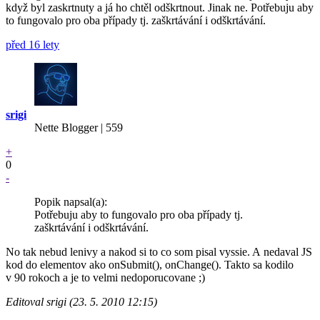
když byl zaskrtnuty a já ho chtěl odškrtnout. Jinak ne. Potřebuju aby
to fungovalo pro oba případy tj. zaškrtávání i odškrtávání.
před 16 lety
srigi
Nette Blogger | 559
+
0
-
Popik napsal(a):
Potřebuju aby to fungovalo pro oba případy tj.
zaškrtávání i odškrtávání.
No tak nebud lenivy a nakod si to co som pisal vyssie. A nedaval JS
kod do elementov ako onSubmit(), onChange(). Takto sa kodilo
v 90 rokoch a je to velmi nedoporucovane ;)
Editoval srigi (23. 5. 2010 12:15)