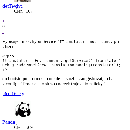
dotTwelve
Člen | 167
+
0
-
Vypisuje mi to chybu Service
pri
'ITranslator' not found.
vlozeni
<?php

$translator = Environment::getService('ITranslator');

Debug::addPanel(new TranslationPanel($translator));

?>
do bootstrapu. To musim nekde tu sluzbu zaregistrovat, treba
v configu? Proc se tato sluzba neregistruje automaticky?
před 16 lety
Panda
Člen | 569