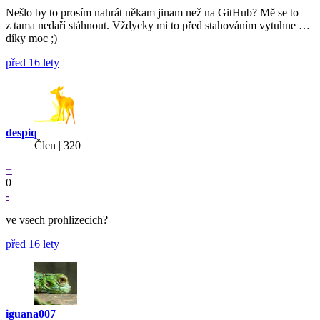
Nešlo by to prosím nahrát někam jinam než na GitHub? Mě se to
z tama nedaří stáhnout. Vždycky mi to před stahováním vytuhne …
díky moc ;)
před 16 lety
despiq
Člen | 320
+
0
-
ve vsech prohlizecich?
před 16 lety
iguana007