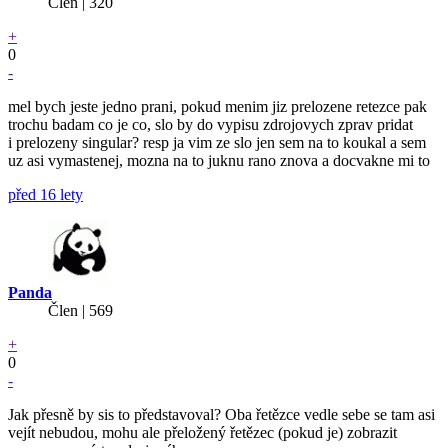
Člen | 320
+
0
-
mel bych jeste jedno prani, pokud menim jiz prelozene retezce pak
trochu badam co je co, slo by do vypisu zdrojovych zprav pridat
i prelozeny singular? resp ja vim ze slo jen sem na to koukal a sem
uz asi vymastenej, mozna na to juknu rano znova a docvakne mi to
před 16 lety
Panda
Člen | 569
+
0
-
Jak přesně by sis to představoval? Oba řetězce vedle sebe se tam asi
vejít nebudou, mohu ale přeložený řetězec (pokud je) zobrazit