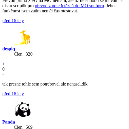
Převod přímo z PO na MO nemám, ale už delší dobu se mi válí na
disku scriptík pro
převod z pole řetězců do MO souboru
. Jeho
funkčnost jsem zatím neměl čas otestovat.
před 16 lety
despiq
Člen | 320
+
0
-
tak presne tohle sem potreboval ale nenasel,dik
před 16 lety
Panda
Člen | 569