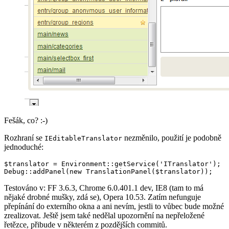
Fešák, co? :-)
Rozhraní se
nezměnilo, použití je podobně
IEditableTranslator
jednoduché:
$translator = Environment::getService('ITranslator');

Testováno v: FF 3.6.3, Chrome 6.0.401.1 dev, IE8 (tam to má
nějaké drobné mušky, zdá se), Opera 10.53. Zatím nefunguje
přepínání do externího okna a ani nevím, jestli to vůbec bude možné
zrealizovat. Ještě jsem také nedělal upozornění na nepřeložené
řetězce, přibude v některém z pozdějších commitů.