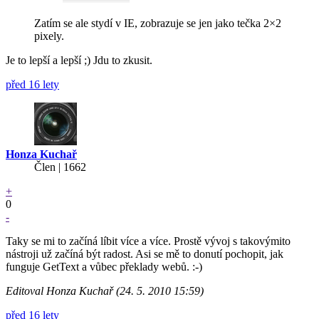
Zatím se ale stydí v IE, zobrazuje se jen jako tečka 2×2
pixely.
Je to lepší a lepší ;) Jdu to zkusit.
před 16 lety
Honza Kuchař
Člen | 1662
+
0
-
Taky se mi to začíná líbit více a více. Prostě vývoj s takovýmito
nástroji už začíná být radost. Asi se mě to donutí pochopit, jak
funguje GetText a vůbec překlady webů. :-)
Editoval Honza Kuchař (24. 5. 2010 15:59)
před 16 lety