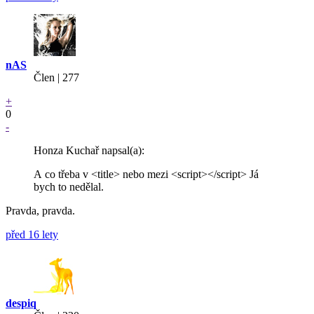
nAS
Člen | 277
+
0
-
Honza Kuchař napsal(a):
A co třeba v <title> nebo mezi <script></script> Já
bych to nedělal.
Pravda, pravda.
před 16 lety
despiq