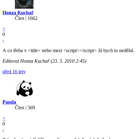
Honza Kuchař
Člen | 1662
+
0
-
A co třeba v <title> nebo mezi <script></script> Já bych to nedělal.
Editoval Honza Kuchař (23. 5. 2010 2:45)
před 16 lety
Panda
Člen | 569
+
0
-