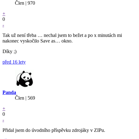
Člen | 970
+
0
-
Tak už není třeba … nechal jsem to bežet a po x minutách mi
nakonec vyskočilo Save as… okno.
Díky ;)
před 16 lety
Panda
Člen | 569
+
0
-
Přidal jsem do úvodního příspěvku zdrojáky v ZIPu.