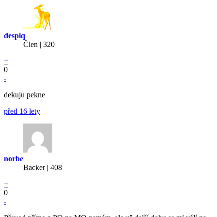
despiq
Člen | 320
+
0
-
dekuju pekne
před 16 lety
norbe
Backer
| 408
+
0
-