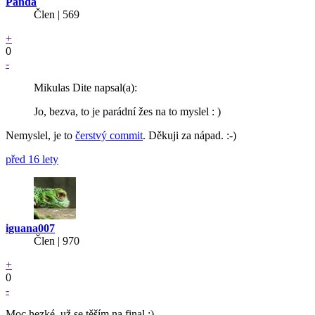
Panda
Člen | 569
+
0
-
Mikulas Dite napsal(a):
Jo, bezva, to je parádní žes na to myslel : )
Nemyslel, je to
čerstvý commit
. Děkuji za nápad. :-)
před 16 lety
iguana007
Člen | 970
+
0
-
Moc hezké, už se těším na final ;)