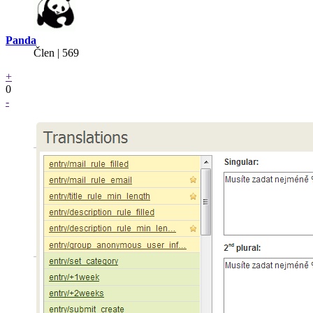
Panda
Člen | 569
+
0
-