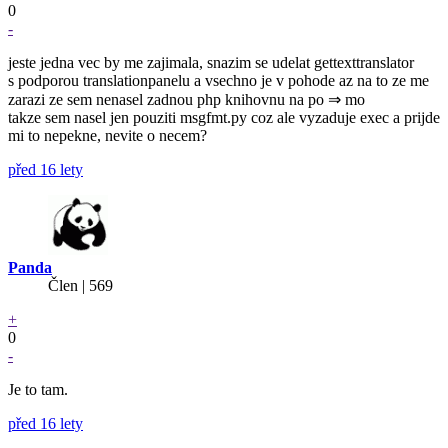
0
-
jeste jedna vec by me zajimala, snazim se udelat gettexttranslator
s podporou translationpanelu a vsechno je v pohode az na to ze me
zarazi ze sem nenasel zadnou php knihovnu na po ⇒ mo
takze sem nasel jen pouziti msgfmt.py coz ale vyzaduje exec a prijde
mi to nepekne, nevite o necem?
před 16 lety
Panda
Člen | 569
+
0
-
Je to tam.
před 16 lety