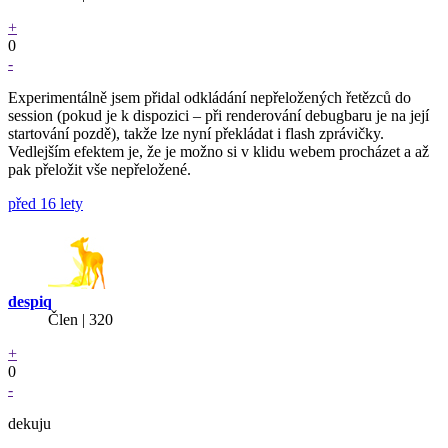
+
0
-
Experimentálně jsem přidal odkládání nepřeložených řetězců do
session (pokud je k dispozici – při renderování debugbaru je na její
startování pozdě), takže lze nyní překládat i flash zprávičky.
Vedlejším efektem je, že je možno si v klidu webem procházet a až
pak přeložit vše nepřeložené.
před 16 lety
despiq
Člen | 320
+
0
-
dekuju