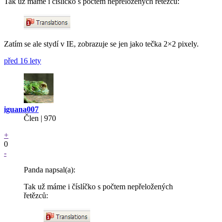
Tak už máme i číslíčko s počtem nepřeložených řetězců:
Zatím se ale stydí v IE, zobrazuje se jen jako tečka 2×2 pixely.
před 16 lety
iguana007
Člen | 970
+
0
-
Panda napsal(a):
Tak už máme i číslíčko s počtem nepřeložených
řetězců: