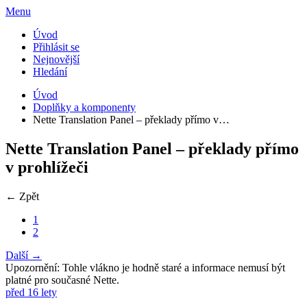
Menu
Úvod
Přihlásit se
Nejnovější
Hledání
Úvod
Doplňky a komponenty
Nette Translation Panel – překlady přímo v…
Nette Translation Panel – překlady přímo
v prohlížeči
← Zpět
1
2
Další →
Upozornění: Tohle vlákno je hodně staré a informace nemusí být
platné pro současné Nette.
před 16 lety