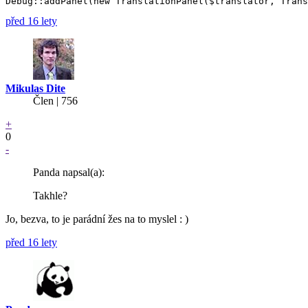
před 16 lety
Mikulas Dite
Člen | 756
+
0
-
Panda napsal(a):
Takhle?
Jo, bezva, to je parádní žes na to myslel : )
před 16 lety