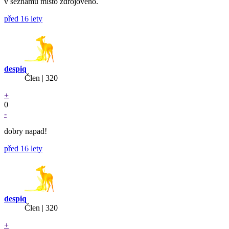
v seznamu místo zdrojového.
před 16 lety
despiq
Člen | 320
+
0
-
dobry napad!
před 16 lety
despiq
Člen | 320
+