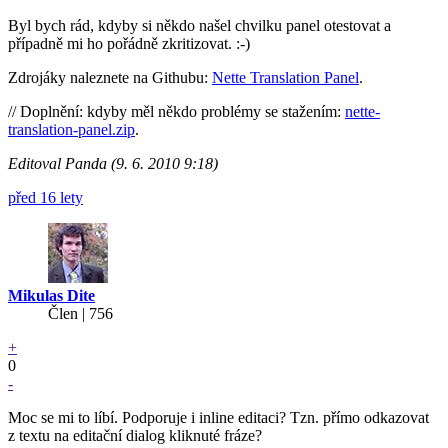
Byl bych rád, kdyby si někdo našel chvilku panel otestovat a
případně mi ho pořádně zkritizovat. :-)
Zdrojáky naleznete na Githubu:
Nette Translation Panel
.
// Doplnění: kdyby měl někdo problémy se stažením:
nette-
translation-panel.zip
.
Editoval Panda (9. 6. 2010 9:18)
před 16 lety
Mikulas Dite
Člen | 756
+
0
-
Moc se mi to líbí. Podporuje i inline editaci? Tzn. přímo odkazovat
z textu na editační dialog kliknuté fráze?