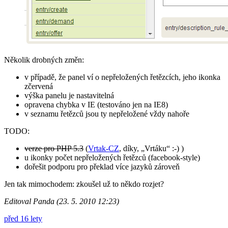
Několik drobných změn:
v případě, že panel ví o nepřeložených řetězcích, jeho ikonka
zčervená
výška panelu je nastavitelná
opravena chybka v IE (testováno jen na IE8)
v seznamu řetězců jsou ty nepřeložené vždy nahoře
TODO:
verze pro PHP 5.3
(
Vrtak-CZ
, díky, „Vrtáku“ :-) )
u ikonky počet nepřeložených řetězců (facebook-style)
dořešit podporu pro překlad více jazyků zároveň
Jen tak mimochodem: zkoušel už to někdo rozjet?
Editoval Panda (23. 5. 2010 12:23)
před 16 lety