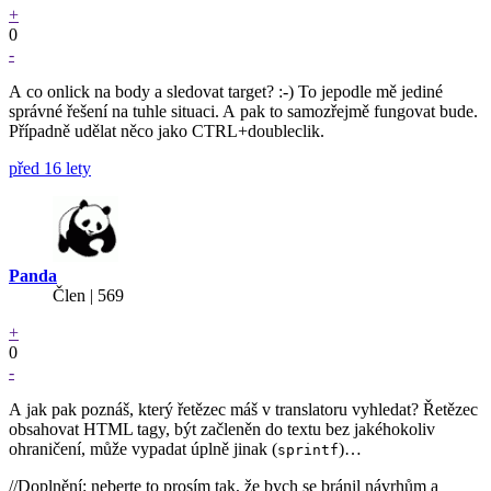
+
0
-
A co onlick na body a sledovat target? :-) To jepodle mě jediné
správné řešení na tuhle situaci. A pak to samozřejmě fungovat bude.
Případně udělat něco jako CTRL+doubleclik.
před 16 lety
Panda
Člen | 569
+
0
-
A jak pak poznáš, který řetězec máš v translatoru vyhledat? Řetězec
obsahovat HTML tagy, být začleněn do textu bez jakéhokoliv
ohraničení, může vypadat úplně jinak (
)…
sprintf
//Doplnění: neberte to prosím tak, že bych se bránil návrhům a