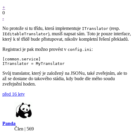
+
0
-
No protože si tu třídu, která implementuje
(resp.
ITranslator
), musíš napsat sám. Toto je pouze interface,
IEditableTranslator
který k té třídě bude přistupovat, nikoliv kompletní řešení překladů.
Registraci je pak možno provést v
:
config.ini
[common.service]

Svůj translator, který je založený na JSONu, také zveřejním, ale to
až se dostane do takového stádia, kdy bude dle mého soudu
zveřejnění hoden.
před 16 lety
Panda
Člen | 569