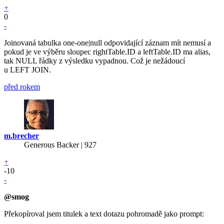
+
0
-
Joinovaná tabulka one-one|null odpovidající záznam mít nemusí a
pokud je ve výběru sloupec rightTable.ID a leftTable.ID ma alias,
tak NULL řádky z výsledku vypadnou. Což je nežádoucí
u LEFT JOIN.
před rokem
m.brecher
Generous Backer
| 927
+
-10
-
@smog
Překopíroval jsem titulek a text dotazu pohromadě jako prompt: