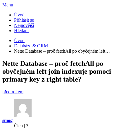
Menu
Úvod
Přihlásit se
Nejnovější
Hledání
Úvod
Databáze & ORM
Nette Database – proč fetchAll po obyčejném left…
Nette Database – proč fetchAll po
obyčejném left join indexuje pomoci
primary key z right table?
před rokem
smog
Člen | 3