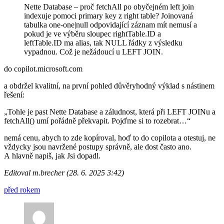
Nette Database – proč fetchAll po obyčejném left join
indexuje pomoci primary key z right table? Joinovaná
tabulka one-one|null odpovidající záznam mít nemusí a
pokud je ve výběru sloupec rightTable.ID a
leftTable.ID ma alias, tak NULL řádky z výsledku
vypadnou. Což je nežádoucí u LEFT JOIN.
do copilot.microsoft.com
a obdržel kvalitní, na první pohled důvěryhodný výklad s nástinem
řešení:
„Tohle je past Nette Database a záludnost, která při LEFT JOINu a
fetchAll() umí pořádně překvapit. Pojďme si to rozebrat…“
nemá cenu, abych to zde kopíroval, hoď to do copilota a otestuj, ne
vždycky jsou navržené postupy správně, ale dost často ano.
A hlavně napiš, jak Jsi dopadl.
Editoval m.brecher (28. 6. 2025 3:42)
před rokem