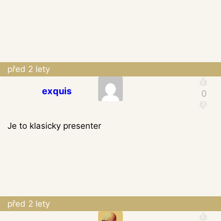
před 2 lety
exquis
Je to klasicky presenter
před 2 lety