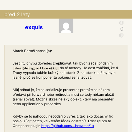
před 2 lety
exquis
Marek Bartoš napsal(a):
Jestli tu chybu dovedeš zreplikovat, tak bych začal přidáním
do té metody. Je dost zvláštní, že ti
bdump(debug_backtrace());
Tracy vypsala takhle krátký call stack. Z callstacku už by bylo
jasné, proč se komponenta pokouší serializovat.
Můj odhad je, že se serializuje presenter, protože se někam
předává při forward nebo redirect a musí se tedy někam uložit
(serializovat). Možná skrze nějaký objekt, který má presenter
nebo Application v properties.
Kdyby se to náhodou nepodařilo vyřešit, tak jako dočasný fix
poslouží git patch, ve kterém řádek odstraníš. Existuje pro to
Composer plugin
https://github.com/…hes/tree/1.x