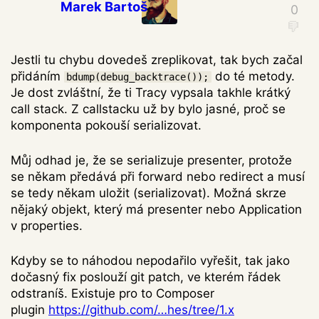
Marek Bartoš
Jestli tu chybu dovedeš zreplikovat, tak bych začal
přidáním
do té metody.
bdump(debug_backtrace());
Je dost zvláštní, že ti Tracy vypsala takhle krátký
call stack. Z callstacku už by bylo jasné, proč se
komponenta pokouší serializovat.
Můj odhad je, že se serializuje presenter, protože
se někam předává při forward nebo redirect a musí
se tedy někam uložit (serializovat). Možná skrze
nějaký objekt, který má presenter nebo Application
v properties.
Kdyby se to náhodou nepodařilo vyřešit, tak jako
dočasný fix poslouží git patch, ve kterém řádek
odstraníš. Existuje pro to Composer
plugin
https://github.com/…hes/tree/1.x