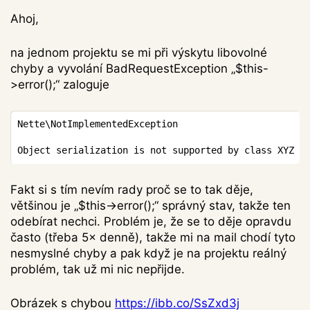
Ahoj,
na jednom projektu se mi při výskytu libovolné
chyby a vyvolání BadRequestException „$this-
>error();“ zaloguje
Copy
Nette\NotImplementedException

Object
 serialization is not supported by 
class
XYZ
Fakt si s tím nevím rady proč se to tak děje,
většinou je „$this->error();“ správný stav, takže ten
odebírat nechci. Problém je, že se to děje opravdu
často (třeba 5× denně), takže mi na mail chodí tyto
nesmyslné chyby a pak když je na projektu reálný
problém, tak už mi nic nepřijde.
Obrázek s chybou
https://ibb.co/SsZxd3j