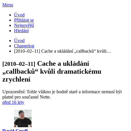
Menu
Úvod
Přihlásit se
Nejnovější
Hledání
Úvod
Changelog
[2010–02–11] Cache a ukládání „callbacků“ kvůli…
Cache a ukládání
[2010–02–11]
„callbacků“ kvůli dramatickému
zrychlení
Upozornění: Tohle vlákno je hodně staré a informace nemusí být
platné pro současné Nette.
před 16 lety
David Grudl