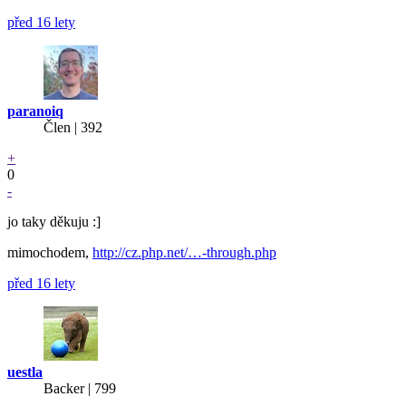
před 16 lety
paranoiq
Člen | 392
+
0
-
jo taky děkuju :]
mimochodem,
http://cz.php.net/…-through.php
před 16 lety
uestla
Backer
| 799