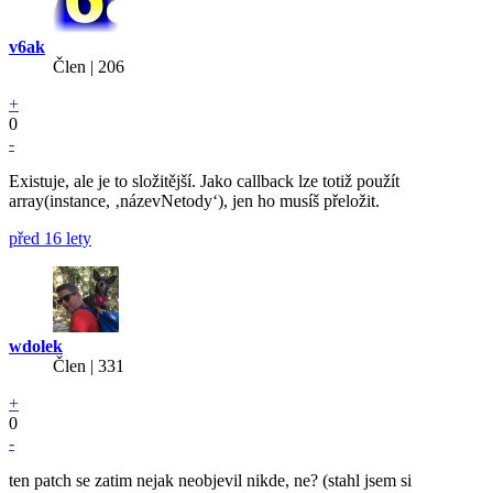
v6ak
Člen | 206
+
0
-
Existuje, ale je to složitější. Jako callback lze totiž použít
array(instance, ‚názevNetody‘), jen ho musíš přeložit.
před 16 lety
wdolek
Člen | 331
+
0
-
ten patch se zatim nejak neobjevil nikde, ne? (stahl jsem si