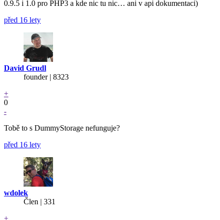
0.9.5 i 1.0 pro PHP3 a kde nic tu nic… ani v api dokumentaci)
před 16 lety
David Grudl
founder | 8323
+
0
-
Tobě to s DummyStorage nefunguje?
před 16 lety
wdolek
Člen | 331
+