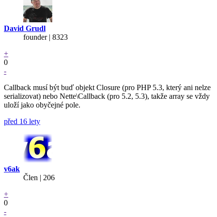
David Grudl
founder | 8323
+
0
-
Callback musí být buď objekt Closure (pro PHP 5.3, který ani nelze
serializovat) nebo Nette\Callback (pro 5.2, 5.3), takže array se vždy
uloží jako obyčejné pole.
před 16 lety
v6ak
Člen | 206
+
0
-