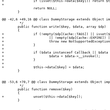
+		if (isset($this->data[$key])) return $this->data[$key];

+

 		return NULL;

 	}

@@ -42,6 +49,16 @@ class DummyStorage extends Object im
 	 */

 	public function write($key, $data, array $dp)

 	{

+		if (!empty($dp[Cache::TAGS]) || isset($dp[Cache::PRIORITY]) || !empty($dp[Cache::ITEMS])

+			|| !empty($dp[Cache::EXPIRE]) || !empty($dp[Cache::SLIDING])) {

+			throw new NotSupportedException('Tags, priority, dependent items, expiration and sliding expiration are not supported by DummyStorage.');

+		}

+

+		if ($data instanceof Callback || $data instanceof Closure) {

+			$data = $data->__invoke();

+		}

+

+		$this->data[$key] = $data;

 	}

@@ -53,6 +70,7 @@ class DummyStorage extends Object imp
 	 */

 	public function remove($key)

 	{

+		unset($this->data[$key]);

 	}
