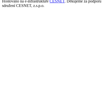
Hostováno na e-infrastruktuře
CESNET
. Děkujeme za podporu
sdružení CESNET, z.s.p.o.