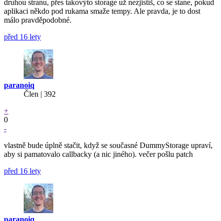
druhou stranu, přes takovýto storage už nezjistíš, co se stane, pokud
aplikaci někdo pod rukama smaže tempy. Ale pravda, je to dost
málo pravděpodobné.
před 16 lety
paranoiq
Člen | 392
+
0
-
vlastně bude úplně stačit, když se současné DummyStorage upraví,
aby si pamatovalo callbacky (a nic jiného). večer pošlu patch
před 16 lety
paranoiq