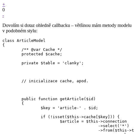
+
0
-
Dovolím si dotaz ohledně callbacku – většinou mám metody modelu
v podobném stylu:
class ArticleModel

{

	/** @var Cache */

	protected $cache;

	private $table = 'clanky';

	// inicializace cache, apod.

	public function getArticle($id)

	{

		$key = 'article-' . $id;

		if (!isset($this->cache[$key])) {

			$article = $this->connection

					->select('*')

					->from($this->table)
