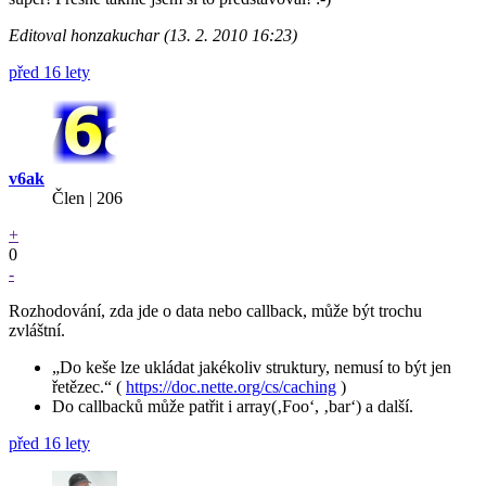
Editoval honzakuchar (13. 2. 2010 16:23)
před 16 lety
v6ak
Člen | 206
+
0
-
Rozhodování, zda jde o data nebo callback, může být trochu
zvláštní.
„Do keše lze ukládat jakékoliv struktury, nemusí to být jen
řetězec.“ (
https://doc.nette.org/cs/caching
)
Do callbacků může patřit i array(‚Foo‘, ‚bar‘) a další.
před 16 lety