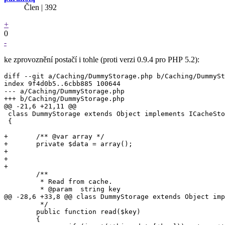
Člen | 392
+
0
-
ke zprovoznění postačí i tohle (proti verzi 0.9.4 pro PHP 5.2):
diff --git a/Caching/DummyStorage.php b/Caching/DummySt
index 9f4d0b5..6cbb885 100644

--- a/Caching/DummyStorage.php

+++ b/Caching/DummyStorage.php

@@ -21,6 +21,11 @@

 class DummyStorage extends Object implements ICacheSto
 {

+	/** @var array */

+	private $data = array();

+

+

+

 	/**

 	 * Read from cache.

 	 * @param  string key

@@ -28,6 +33,8 @@ class DummyStorage extends Object imp
 	 */

 	public function read($key)

 	{
