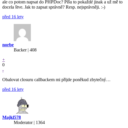
ale co potom napsat do PHPDoc? Píšu to pokaždé jinak a už mě to
docela štve. Jak to zapsat správně? Resp. nejsprávněji. :-)
před 16 lety
norbe
Backer
| 408
+
0
-
Obalovat closuru callbackem mi přijde poněkud zbytečný…
před 16 lety
Majkl578
Moderator | 1364