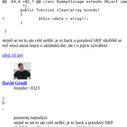
@@ -64,6 +82,7 @@ class DummyStorage extends Object imp
 	 */

 	public function clean(array $conds)

 	{

+		$this->data = array();

 	}

stejně se mi to ale celé nelíbí. je to hack a porušení SRP. úložiště se
teď musí starat nejen o ukládání dat, ale i o jejich vytváření
před 16 lety
David Grudl
founder | 8323
+
0
-
paranoiq napsal(a):
stejně se mi to ale celé nelíbí. je to hack a porušení SRP.