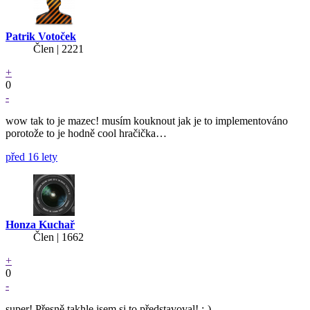
Patrik Votoček
Člen | 2221
+
0
-
wow tak to je mazec! musím kouknout jak je to implementováno
porotože to je hodně cool hračička…
před 16 lety
Honza Kuchař
Člen | 1662
+
0
-
super! Přesně takhle jsem si to představoval! :-)