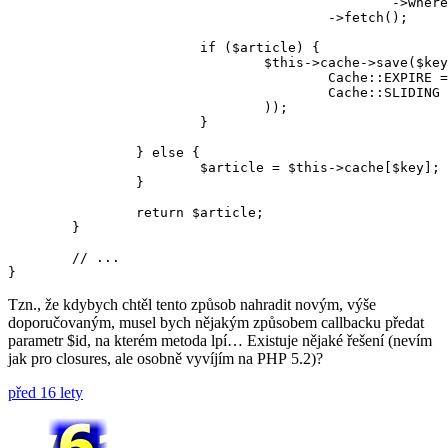
						->where("[id] = %i", $id)

					->fetch();

			if ($article) {

				$this->cache->save($key, $article, array(

					Cache::EXPIRE => time() + Tools::WEEK,

					Cache::SLIDING => TRUE,

				));

			}

		} else {

			$article = $this->cache[$key];

		}

		return $article;

	}

	// ...

Tzn., že kdybych chtěl tento způsob nahradit novým, výše
doporučovaným, musel bych nějakým způsobem callbacku předat
parametr $id, na kterém metoda lpí… Existuje nějaké řešení (nevím
jak pro closures, ale osobně vyvíjím na PHP 5.2)?
před 16 lety