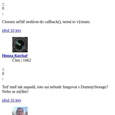
+
0
-
Closuru určitě nedávat do callback(), nemá to význam.
před 16 lety
Honza Kuchař
Člen | 1662
+
0
-
Teď mně tak napadá, toto asi nebude fungovat s DummyStorage?
Nebo se mýlím?
před 16 lety