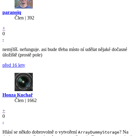
paranoiq
Člen | 392
+
0
-
nemýlíš. nefunguje. asi bude třeba místo ní udělat nějaké dočasné
úložiště (prostě pole)
před 16 lety
Honza Kuchař
Člen | 1662
+
0
-
Hlásí se někdo dobrovolně o vytvoření
? Na
ArrayDummyStorage