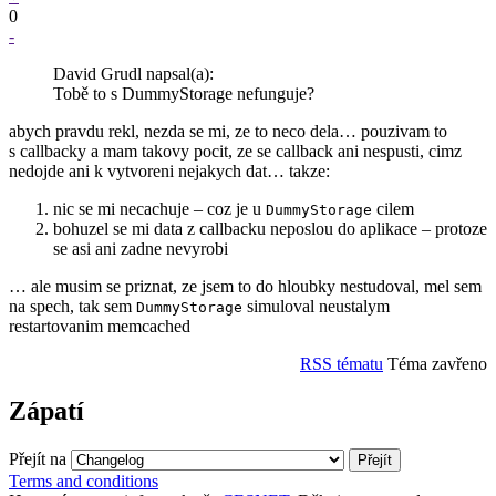
0
-
David Grudl napsal(a):
Tobě to s DummyStorage nefunguje?
abych pravdu rekl, nezda se mi, ze to neco dela… pouzivam to
s callbacky a mam takovy pocit, ze se callback ani nespusti, cimz
nedojde ani k vytvoreni nejakych dat… takze:
nic se mi necachuje – coz je u
cilem
DummyStorage
bohuzel se mi data z callbacku neposlou do aplikace – protoze
se asi ani zadne nevyrobi
… ale musim se priznat, ze jsem to do hloubky nestudoval, mel sem
na spech, tak sem
simuloval neustalym
DummyStorage
restartovanim memcached
RSS tématu
Téma zavřeno
Zápatí
Přejít na
Terms and conditions