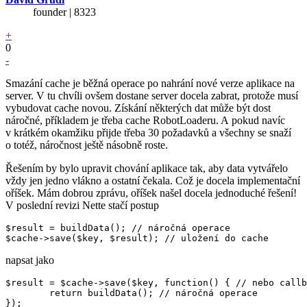
founder | 8323
+
0
-
Smazání cache je běžná operace po nahrání nové verze aplikace na
server. V tu chvíli ovšem dostane server docela zabrat, protože musí
vybudovat cache novou. Získání některých dat může být dost
náročné, příkladem je třeba cache RobotLoaderu. A pokud navíc
v krátkém okamžiku přijde třeba 30 požadavků a všechny se snaží
o totéž, náročnost ještě násobně roste.
Řešením by bylo upravit chování aplikace tak, aby data vytvářelo
vždy jen jedno vlákno a ostatní čekala. Což je docela implementační
oříšek. Mám dobrou zprávu, oříšek našel docela jednoduché řešení!
V poslední revizi Nette stačí postup
$result = buildData(); // náročná operace

napsat jako
$result = $cache->save($key, function() { // nebo callb
	return buildData(); // náročná operace
