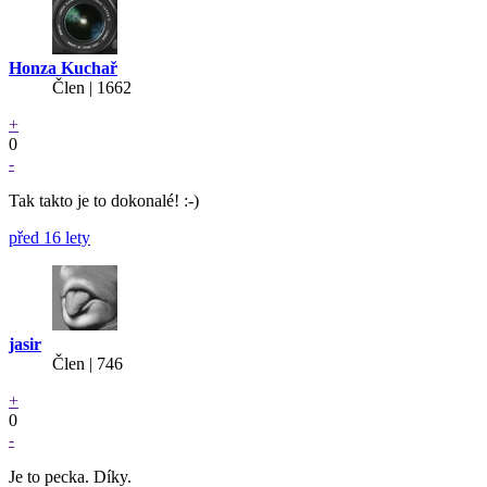
Honza Kuchař
Člen | 1662
+
0
-
Tak takto je to dokonalé! :-)
před 16 lety
jasir
Člen | 746
+
0
-
Je to pecka. Díky.