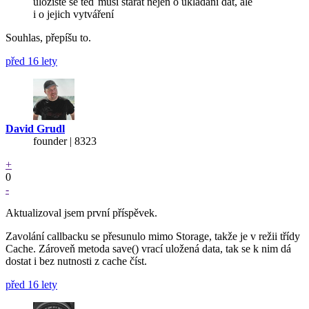
úložiště se teď musí starat nejen o ukládání dat, ale
i o jejich vytváření
Souhlas, přepíšu to.
před 16 lety
David Grudl
founder | 8323
+
0
-
Aktualizoval jsem první příspěvek.
Zavolání callbacku se přesunulo mimo Storage, takže je v režii třídy
Cache. Zároveň metoda save() vrací uložená data, tak se k nim dá
dostat i bez nutnosti z cache číst.
před 16 lety