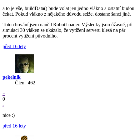
a to je vše, buildData() bude volat jen jedno vlákno a ostatní budou
čekat. Pokud vlákno z nějakého důvodu selže, dostane šanci jiné.
Toto chování jsem naučil RobotLoader. Výsledky jsou úžasné, při
simulaci 30 vláken se ukázalo, že vytížení serveru klesá na pár
procent vytížení původního.
před 16 lety
pekelnik
Člen | 462
+
0
-
nice :)
před 16 lety