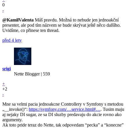
0
-
@KamilValenta
Máš pravdu. Možná to nebude jen jednoakční
presenter, ale pod tím názvem se bude skrývat ještě něco dalšího.
Uvidíme, co přinese ten thread.
před 4 lety
srigi
Nette Blogger | 559
+
+2
-
Mne sa velmi pacia jednoakcne Controllery v Symfony s metodou
„__invoke()“:
https://symfony.com/…service.html#…
. Tusim maju
aj nejaky DI sugar, ze sa DI sluzby predavaju do akcie rovno ako
argumenty.
Ak toto pride teraz do Nette, tak odpovedam “pecka” a “konecne”