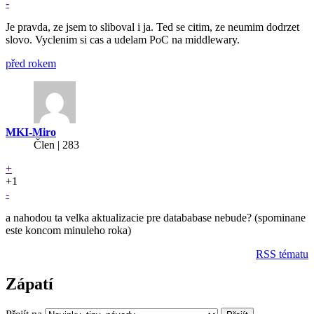
-
Je pravda, ze jsem to sliboval i ja. Ted se citim, ze neumim dodrzet
slovo. Vyclenim si cas a udelam PoC na middlewary.
před rokem
MKI-Miro
Člen | 283
+
+1
-
a nahodou ta velka aktualizacie pre datababase nebude? (spominane
este koncom minuleho roka)
RSS tématu
Zápatí