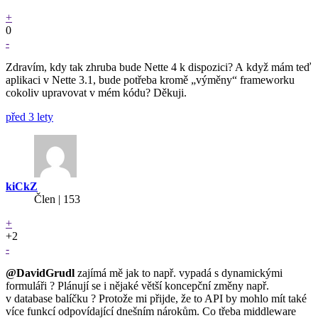
+
0
-
Zdravím, kdy tak zhruba bude Nette 4 k dispozici? A když mám teď
aplikaci v Nette 3.1, bude potřeba kromě „výměny“ frameworku
cokoliv upravovat v mém kódu? Děkuji.
před 3 lety
kiCkZ
Člen | 153
+
+2
-
@DavidGrudl
zajímá mě jak to např. vypadá s dynamickými
formuláři ? Plánují se i nějaké větší koncepční změny např.
v database balíčku ? Protože mi přijde, že to API by mohlo mít také
více funkcí odpovídající dnešním nárokům. Co třeba middleware