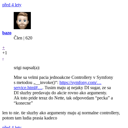
před 4 lety
bazo
Člen | 620
+
+1
-
srigi napsal(a):
Mne sa velmi pacia jednoakcne Controllery v Symfony
s metodou „__invoke()“:
https://symfony.com/…
service.html#…
. Tusim maju aj nejaky DI sugar, ze sa
DI sluzby predavaju do akcie rovno ako argumenty.
Ak toto pride teraz do Nette, tak odpovedam “pecka” a
“konecne”
len to nie. tie sluzby ako argumenty maju aj normalne controllery,
potom tam ludia prasia kadeco
před 4 lety