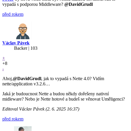
vypadá s podporou Middleware?
@DavidGrudl
před rokem
Václav Pávek
Backer
| 103
+
+8
-
Ahoj,
@DavidGrudl
, jak to vypadá s Nette 4.0? Vidím
nette/application v3.2.6…
Jaká je budoucnost Nette a budou někdy dořešeny nativní
midleware? Nebo je Nette hotové a budeš se věnovat Uměligenci?
Editoval Václav Pávek (2. 6. 2025 16:37)
před rokem