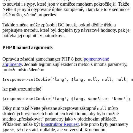
to souvisí i s typy, které jsou v osmičce mnohem pokročilejší. Takže
Nette 4 je nyní otypované úplně kompletně, i tam kde to v sedmičce
ještě nešlo, včetně properties.
Takhle změna může způsobit BC break, pokud dědíte třídu a
přepisujete metodu, které byl doplněn typ návratové hodnoty, pak je
potřeba jej doplnit i v potomkovi.
PHP 8 named arguments
Opravdu zásadní gamechanger PHP 8 jsou
pojmenované
argumenty
. Jednak legitimizují existenci metod s mnoha parametry,
protože místo šíleného
lze psát srozumitelné
Díky nim také Nette přestane akceptovat zástupné
místo
null
skutečných výchozích hodnot jen kvůli tomu, aby bylo možné
snadno „přeskakovat“ parametry jako v předchozím příkladě.
Příkladem může být
konstruktor Request
, kde proto byly parametry
,
atd. nullable, ale ve verzi 4 již nebudou.
$post
$files