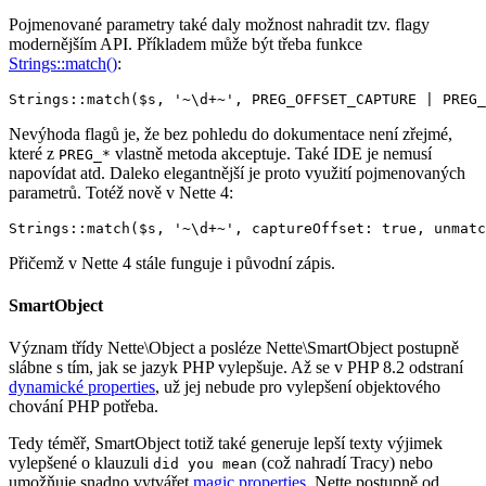
Pojmenované parametry také daly možnost nahradit tzv. flagy
modernějším API. Příkladem může být třeba funkce
Strings::match()
:
Nevýhoda flagů je, že bez pohledu do dokumentace není zřejmé,
které z
vlastně metoda akceptuje. Také IDE je nemusí
PREG_*
napovídat atd. Daleko elegantnější je proto využití pojmenovaných
parametrů. Totéž nově v Nette 4:
Přičemž v Nette 4 stále funguje i původní zápis.
SmartObject
Význam třídy Nette\Object a posléze Nette\SmartObject postupně
slábne s tím, jak se jazyk PHP vylepšuje. Až se v PHP 8.2 odstraní
dynamické properties
, už jej nebude pro vylepšení objektového
chování PHP potřeba.
Tedy téměř, SmartObject totiž také generuje lepší texty výjimek
vylepšené o klauzuli
(což nahradí Tracy) nebo
did you mean
umožňuje snadno vytvářet
magic properties
. Nette postupně od