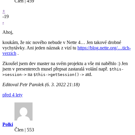
Člen | 459
+
-19
-
Ahoj,
koukám, že nic nového nebude v Nette 4… Jen takové drobné
vychytávky. Ani jeden náznak z vizí tu
https://blog.nette.org/…tich-
verzich
.
Zkoušel jsem dev master na svém projektu a vše mi naběhlo :) Jen
jsem v presenterech musel přepsat zastaralá volání např.
$this-
na
atd.
>session->
$this->getSession()->
Editoval Petr Parolek (6. 3. 2022 21:18)
před 4 lety
Polki
Člen | 553