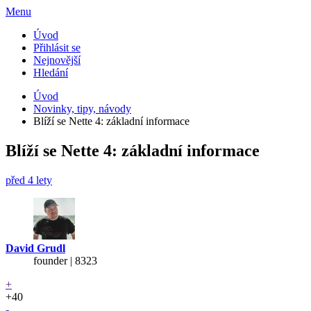
Menu
Úvod
Přihlásit se
Nejnovější
Hledání
Úvod
Novinky, tipy, návody
Blíží se Nette 4: základní informace
Blíží se Nette 4: základní informace
před 4 lety
David Grudl
founder | 8323
+
+40
-