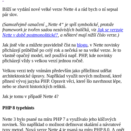
Blíží se vydání nové velké verze Nette 4 a rád bych o ní sepsal
pár slov.
(Samozřejmě označení „Nette 4“ je spíš symbolické, protože
framework je tvořen sadou nezávislých balíčků, viz
Jak se verzuje
Nette v době postmonolitické?
, a některé mají nižší číslo verze.)
Jak jistě víte a můžete pravidelně číst na
blogu
, v Nette novinky
přicházejí průběžně po celý rok a nečeká se na velké verze. Je to
vlastně opačný model, než používá např. PHP, kde novinky
přicházejí vždy s velkou verzí jednou ročně.
Velkou verzi tedy vnímám především jako příležitost udělat
architektonické úpravy. Například využít nových možností, které
přinesl vývoj jazyka PHP. Opravit věci, které šlo navrhnout lépe,
nebo se zbavit historických reliktů.
Jak je tomu v případě Nette 4?
PHP 8 typehints
Nette 3 bylo psané na míru PHP 7 a využívalo jeho klíčových
novinek. Šlo například o možnost definovat skalární a návratové
typy metod. Nová verze Nette 4 je psaná na míru PHP 8.0. A opět