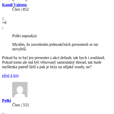
Kamil Valenta
Člen | 852
+
+8
-
Polki napsal(a):
Myslím, že zavedením jednoakčních presenterů se nic
nevyřeší.
Pokud by to byl jen presenter s akcí default, tak bych i souhlasil.
Pokud tomu ale má být věnovaný samostatný thread, tak bude
myšlenka patrně širší a pak je brzy na nějaké soudy, ne?
před 4 lety
Polki
Člen | 553
+