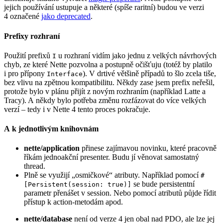
jejich používání ustupuje a některé (spíše raritní) budou ve verzi
4 označené
jako deprecated
.
Prefixy rozhraní
Použití prefixů
u rozhraní vidím jako jednu z velkých návrhových
I
chyb, ze které Nette pozvolna a postupně očišťuju (totéž by platilo
i pro přípony
). V drtivé většině případů to šlo zcela tiše,
Interface
bez vlivu na zpětnou kompatibilitu. Někdy zase jsem prefix neřešil,
protože bylo v plánu přijít z novým rozhraním (například Latte a
Tracy). A někdy bylo potřeba změnu rozfázovat do více velkých
verzí – tedy i v Nette 4 tento proces pokračuje.
A k jednotlivým knihovnám
nette/application
přinese zajímavou novinku, které pracovně
říkám jednoakční presenter. Budu jí věnovat samostatný
thread.
Plně se využijí „osmičkové“ atributy. Například pomocí
#
se bude persistentní
[Persistent(session: true)]
parametr přenášet v session. Nebo pomocí atributů půjde řídit
přístup k action-metodám apod.
nette/database
není od verze 4 jen obal nad PDO, ale lze jej