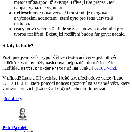
metoda/třída/apod už existuje. Dříve jí tiše přepsal, teď
naopak vyhazuje výjimku
nette/schema
: nová verze 2.0 odstraňuje mergování
s výchozími hodnotami, které bylo pro řadu uživatelů
matoucí.
tracy
: nová verze 3.0 přijde se zcela novým rozhraním pro
tvorbu rozšíření. Existující rozšíření budou fungovat nadále.
A kdy to bude?
Postupně jsem začal vypouštět ven testovací verze jednotlivých
balíčků. Ostré by měly následovat nejpozději do měsíce. Ale
například
už má venku i
ostrou verzi
.
nette/php-generator
V případě Latte a DI vycházejí ještě tzv. přechodové verze (Latte
2.11 a DI 3.1), které pomocí notices upozorní na zastaralé věci, které
v nových verzích (Latte 3 a DI 4) už nebudou fungovat.
před 4 lety
Petr Parolek