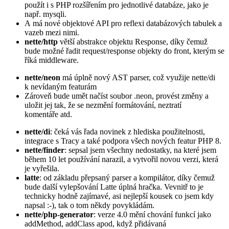
použít i s PHP rozšířením pro jednotlivé databáze, jako je
např. mysqli.
A má nové objektové API pro reflexi databázových tabulek a
vazeb mezi nimi.
nette/http
větší abstrakce objektu Response, díky čemuž
bude možné řadit request/response objekty do front, kterým se
říká middleware.
nette/neon
má úplně nový AST parser, což využije nette/di
k nevídaným featurám
Zároveň bude umět načíst soubor .neon, provést změny a
uložit jej tak, že se nezmění formátování, neztratí
komentáře atd.
nette/di
: čeká vás řada novinek z hlediska použitelnosti,
integrace s Tracy a také podpora všech nových featur PHP 8.
nette/finder
: sepsal jsem všechny nedostatky, na které jsem
během 10 let používání narazil, a vytvořil novou verzi, která
je vyřešila.
latte
: od základu přepsaný parser a kompilátor, díky čemuž
bude další vylepšování Latte úplná hračka. Vevnitř to je
technicky hodně zajímavé, asi nejlepší kousek co jsem kdy
napsal :-), tak o tom někdy povykládám.
nette/php-generator
: verze 4.0 mění chování funkcí jako
addMethod, addClass apod, když přidávaná