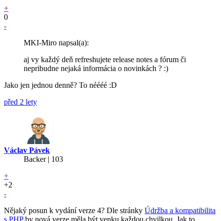
+
0
-
MKI-Miro napsal(a):
aj vy každý deň refreshujete release notes a fórum či
nepribudne nejaká informácia o novinkách ? :)
Jako jen jednou denně? To néééé :D
před 2 lety
Václav Pávek
Backer
| 103
+
+2
-
Nějaký posun k vydání verze 4? Dle stránky
Údržba a kompatibilita
s PHP
by nová verze měla být venku každou chvilkou. Jak to