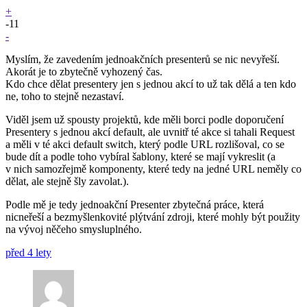
+
-11
-
Myslím, že zavedením jednoakčních presenterů se nic nevyřeší.
Akorát je to zbytečně vyhozený čas.
Kdo chce dělat presentery jen s jednou akcí to už tak dělá a ten kdo
ne, toho to stejně nezastaví.
Viděl jsem už spousty projektů, kde měli borci podle doporučení
Presentery s jednou akcí default, ale uvnitř té akce si tahali Request
a měli v té akci default switch, který podle URL rozlišoval, co se
bude dít a podle toho vybíral šablony, které se mají vykreslit (a
v nich samozřejmě komponenty, které tedy na jedné URL neměly co
dělat, ale stejně šly zavolat.).
Podle mě je tedy jednoakční Presenter zbytečná práce, která
nicneřeší a bezmyšlenkovité plýtvání zdroji, které mohly být použity
na vývoj něčeho smysluplného.
před 4 lety