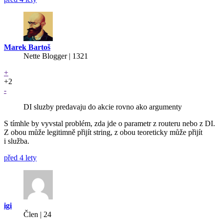
Marek Bartoš
Nette Blogger | 1321
+
+2
-
DI sluzby predavaju do akcie rovno ako argumenty
S tímhle by vyvstal problém, zda jde o parametr z routeru nebo z DI.
Z obou může legitimně přijít string, z obou teoreticky může přijít
i služba.
před 4 lety
igi
Člen | 24