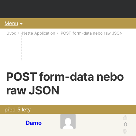
Menu
Úvod
Nette Application
POST form-data nebo raw JSON
POST form-data nebo
raw JSON
před 5 lety
Damo