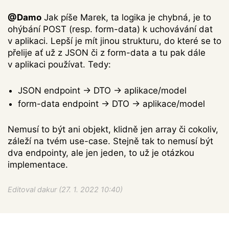
@Damo
Jak píše Marek, ta logika je chybná, je to
ohýbání POST (resp. form-data) k uchovávání dat
v aplikaci. Lepší je mít jinou strukturu, do které se to
přelije ať už z JSON či z form-data a tu pak dále
v aplikaci používat. Tedy:
JSON endpoint → DTO → aplikace/model
form-data endpoint → DTO → aplikace/model
Nemusí to být ani objekt, klidně jen array či cokoliv,
záleží na tvém use-case. Stejně tak to nemusí být
dva endpointy, ale jen jeden, to už je otázkou
implementace.
Editoval dakur (27. 1. 2022 10:40)