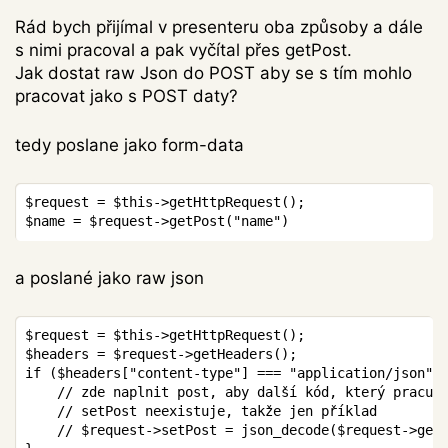
Rád bych přijímal v presenteru oba způsoby a dále
s nimi pracoval a pak vyčítal přes getPost.
Jak dostat raw Json do POST aby se s tím mohlo
pracovat jako s POST daty?
tedy poslane jako form-data
Copy
$request
=
$this
->
getHttpRequest
(
)
;
$name
=
$request
->
getPost
(
"name"
)
a poslané jako raw json
Copy
$request
=
$this
->
getHttpRequest
(
)
;
$headers
=
$request
->
getHeaders
(
)
;
if
(
$headers
[
"content-type"
]
===
"application/json"
)
// zde naplnit post, aby další kód, který pracuj
// setPost neexistuje, takže jen příklad
// $request->setPost = json_decode($request->get