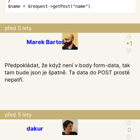
}
$name
=
$request
->
getPost
(
"name"
)
před 5 lety
Marek Bartoš
Předpokládat, že když není v body form-data, tak
tam bude json je špatně. Ta data do POST prostě
nepatří.
před 5 lety
dakur