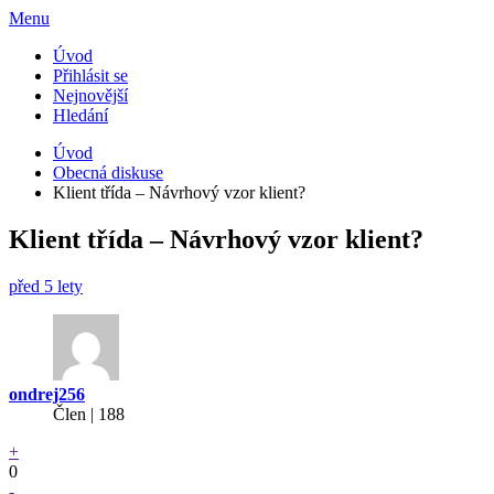
Menu
Úvod
Přihlásit se
Nejnovější
Hledání
Úvod
Obecná diskuse
Klient třída – Návrhový vzor klient?
Klient třída – Návrhový vzor klient?
před 5 lety
ondrej256
Člen | 188
+
0
-