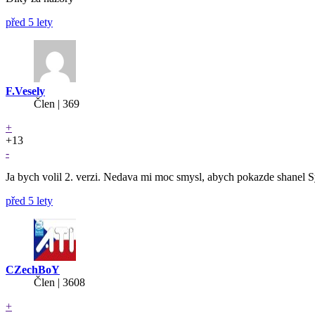
před 5 lety
F.Vesely
Člen | 369
+
+13
-
Ja bych volil 2. verzi. Nedava mi moc smysl, abych pokazde shanel 
před 5 lety
CZechBoY
Člen | 3608
+