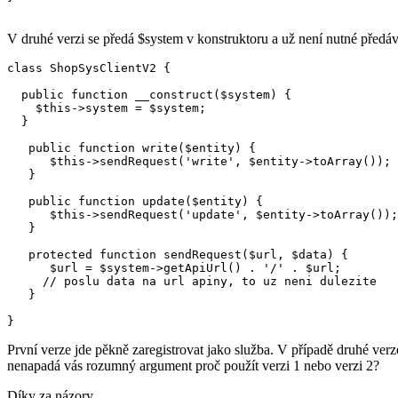
V druhé verzi se předá $system v konstruktoru a už není nutné předá
class ShopSysClientV2 {

  public function __construct($system) {

    $this->system = $system;

  }

   public function write($entity) {

      $this->sendRequest('write', $entity->toArray());

   }

   public function update($entity) {

      $this->sendRequest('update', $entity->toArray());

   }

   protected function sendRequest($url, $data) {

      $url = $system->getApiUrl() . '/' . $url;

     // poslu data na url apiny, to uz neni dulezite

   }

První verze jde pěkně zaregistrovat jako služba. V případě druhé verz
nenapadá vás rozumný argument proč použít verzi 1 nebo verzi 2?
Díky za názory