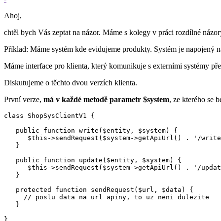
Ahoj,
chtěl bych Vás zeptat na názor. Máme s kolegy v práci rozdílné náz
Příklad: Máme systém kde evidujeme produkty. Systém je napojený na
Máme interface pro klienta, který komunikuje s externími systémy př
Diskutujeme o těchto dvou verzích klienta.
První verze,
má v každé metodě parametr $system
, ze kterého se 
class ShopSysClientV1 {

   public function write($entity, $system) {

      $this->sendRequest($system->getApiUrl() . '/write
   }

   public function update($entity, $system) {

      $this->sendRequest($system->getApiUrl() . '/updat
   }

   protected function sendRequest($url, $data) {

     // poslu data na url apiny, to uz neni dulezite

   }

}
