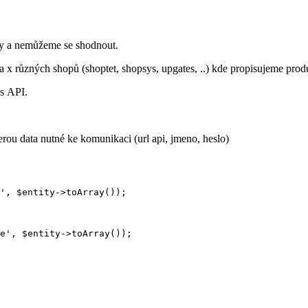
ory a nemůžeme se shodnout.
 x různých shopů (shoptet, shopsys, upgates, ..) kde propisujeme pro
es API.
berou data nutné ke komunikaci (url api, jmeno, heslo)
', $entity->toArray());

e', $entity->toArray());
