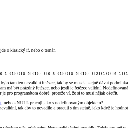
de o klasický if, nebo o ternár.
bylo tam ten nevalidní řetězec, tak by se musela stejně dávat podmínk
tam má být prázdný řetězec, nebo jestli je řetězec validní. Nedefinov
 je pro programátora dobré, protože ví, že si to musí nějak ošetřit.
t
, nebo s NULL pracují jako s nedefinovaným objektem?
evalidní, tak aby to nevadilo a pracují s tím stejně, jako když je hodno
že všechno píšu výchozími Nette validačními pravidly. Takže pro mě to n