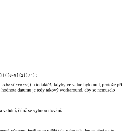
a
a to taktéž, kdyby ve value bylo null, protože při
->hasErrors()
aná hodnota datumu je tedy takový workaround, aby se nemuselo
ta validní, čímž se vyhnou ifování.
emá význam, jestli se to udělá tak, nebo tak. Jen se chci na to