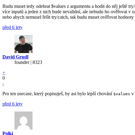
Budu muset tedy odebrat $values z argumentu a hodit do něj ještě try/c
více inputů a jeden z nich bude nevalidní, ale nebudu ho ověřovat v o
nebo abych nemusel řešit try/catch, tak budu muset ověřovat hodnot
před 6 lety
David Grudl
founder | 8323
+
0
-
Pro ten usecase, který popisuješ, by asi bylo lepší chování
v 
$values
před 6 lety
Polki