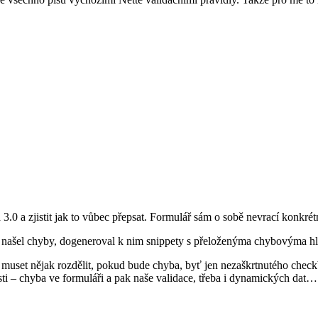
.0 a zjistit jak to vůbec přepsat. Formulář sám o sobě nevrací konkrét
orm, našel chyby, dogeneroval k nim snippety s přeloženýma chybovýma
 muset nějak rozdělit, pokud bude chyba, byť jen nezaškrtnutého checkb
části – chyba ve formuláři a pak naše validace, třeba i dynamických dat…