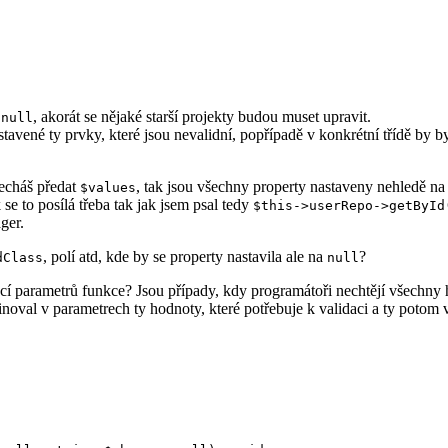
o
, akorát se nějaké starší projekty budou muset upravit.
null
stavené ty prvky, které jsou nevalidní, popřípadě v konkrétní třídě by 
necháš předat
, tak jsou všechny property nastaveny nehledě n
$values
 se to posílá třeba tak jak jsem psal tedy
$this->userRepo->getById
ger.
, polí atd, kde by se property nastavila ale na
?
dClass
null
cí parametrů funkce? Jsou případy, kdy programátoři nechtějí všechny ho
noval v parametrech ty hodnoty, které potřebuje k validaci a ty potom