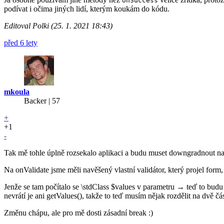
onSuccess
podívat i očima jiných lidí, kterým koukám do kódu.
Editoval Polki (25. 1. 2021 18:43)
před 6 lety
mkoula
Backer
| 57
+
+1
-
Tak mě tohle úplně rozsekalo aplikaci a budu muset downgradnout na 3
Na onValidate jsme měli navěšený vlastní validátor, který projel f
Jenže se tam počítalo se \stdClass $values v parametru → teď to budu
nevrátí je ani getValues(), takže to teď musím nějak rozdělit na dvě 
Změnu chápu, ale pro mě dosti zásadní break :)