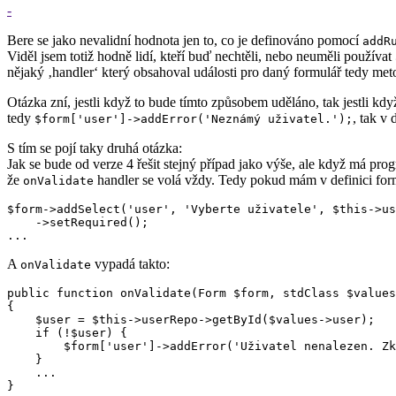
-
Bere se jako nevalidní hodnota jen to, co je definováno pomocí
addR
Viděl jsem totiž hodně lidí, kteří buď nechtěli, nebo neuměli používat
nějaký ‚handler‘ který obsahoval události pro daný formulář tedy me
Otázka zní, jestli když to bude tímto způsobem uděláno, tak jestli k
tedy
, tak v
$form['user']->addError('Neznámý uživatel.');
S tím se pojí taky druhá otázka:
Jak se bude od verze 4 řešit stejný případ jako výše, ale když má pro
že
handler se volá vždy. Tedy pokud mám v definici form
onValidate
$form->addSelect('user', 'Vyberte uživatele', $this->us
    ->setRequired();

A
vypadá takto:
onValidate
public function onValidate(Form $form, stdClass $values
{

    $user = $this->userRepo->getById($values->user);

    if (!$user) {

        $form['user']->addError('Uživatel nenalezen. Zk
    }

    ...
