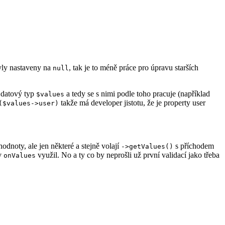
byly nastaveny na
, tak je to méně práce pro úpravu starších
null
a datový typ
a tedy se s nimi podle toho pracuje (například
$values
takže má developer jistotu, že je property user
($values->user)
dnoty, ale jen některé a stejně volají
s příchodem
->getValues()
 v
využil. No a ty co by neprošli už první validací jako třeba
onValues