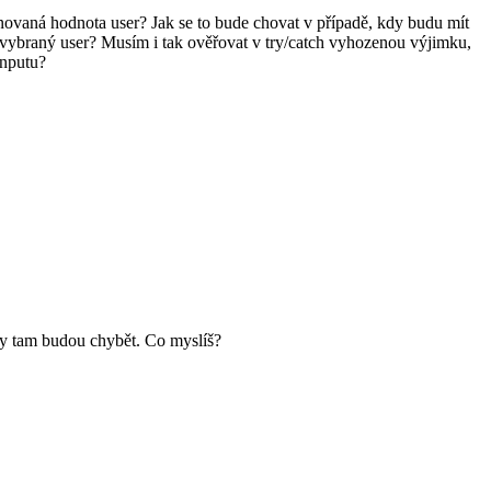
efinovaná hodnota user? Jak se to bude chovat v případě, kdy budu mít
dní vybraný user? Musím i tak ověřovat v try/catch vyhozenou výjimku,
inputu?
vky tam budou chybět. Co myslíš?