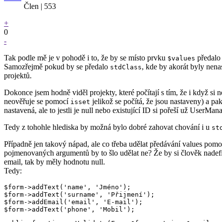
Člen | 553
+
0
-
Tak podle mě je v pohodě i to, že by se místo prvku
předal
$values
Samozřejmě pokud by se předalo
, kde by akorát byly nena
stdClass
projektů.
Dokonce jsem hodně viděl projekty, které počítají s tím, že i když si 
neověřuje se pomocí
jelikož se počítá, že jsou nastaveny) a pak
isset
nastavená, ale to jestli je null nebo existující ID si pořeší už UserMana
Tedy z tohohle hlediska by možná bylo dobré zahovat chování i u
st
Případně jen takový nápad, ale co třeba udělat předávání values pomo
pojmenovaných argumentů by to šlo udělat ne? Že by si člověk nadefi
email, tak by měly hodnotu null.
Tedy:
$form->addText('name', 'Jméno');

$form->addText('surname', 'Přijmení');

$form->addEmail('email', 'E-mail');
