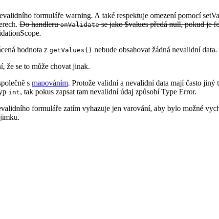
evalidního formuláře warning. A také respektuje omezení pomocí setVa
erech.
Do handleru
se jako $values předá null, pokud je f
onValidate
idationScope.
ácená hodnota z
nebude obsahovat žádná nevalidní data.
getValues()
 že se to může chovat jinak.
 společně s
mapováním
. Protože validní a nevalidní data mají často ji
typ
, tak pokus zapsat tam nevalidní údaj způsobí Type Error.
int
validního formuláře zatím vyhazuje jen varování, aby bylo možné vych
ýjimku.