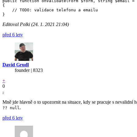
public function onValidate(Form $form, string $email = 
{

    // TODO: validace telefonu a emailu

Editoval Polki (24. 1. 2021 21:04)
před 6 lety
David Grudl
founder | 8323
+
0
-
Mně jde hlavně o to upozornit na situace, kdy se pracuje s nevalidní h
.
?? null
před 6 lety