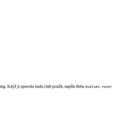
ning. Když ji opravdu budu chtít použít, napíšu třeba
$values->user