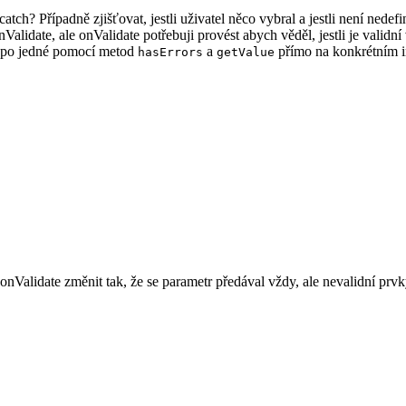
atch? Případně zjišťovat, jestli uživatel něco vybral a jestli není ned
nValidate, ale onValidate potřebuji provést abych věděl, jestli je vali
y po jedné pomocí metod
a
přímo na konkrétním 
hasErrors
getValue
onValidate změnit tak, že se parametr předával vždy, ale nevalidní pr