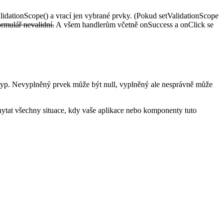
lidationScope() a vrací jen vybrané prvky. (Pokud setValidationScope
ormulář nevalidní.
A všem handlerům včetně onSuccess a onClick se
ný typ. Nevyplněný prvek může být null, vyplněný ale nesprávně může
ytat všechny situace, kdy vaše aplikace nebo komponenty tuto