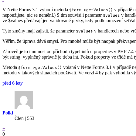
V Nette Forms 3.1 vyhodí metoda
v případě n
$form->getValues()
nepoužijete, nic se nemění.) S tím souvisí i parametr
v handl
$values
ve $values předávají jen validované prvky, tedy podle omezení setVal
Tyto změny mají zajistit, že parameter
v handlerech nebo vr
$values
Věřím, že úprava dává smysl. Pro mnohé může být naopak překvapení,
Zároveň je to i nutnost od příchodu typehintů u properties v PHP 7.4
být string, vyplněný správně je třeba int. Pokud property ve třídě má 
Metoda
volaná v Nette Forms 3.1 v případě ne
$form->getValues()
metodu v takových situacích používají. Ve verzi 4 by pak vyhodila v
před 6 lety
Polki
Člen | 553
+
0