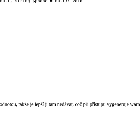
null, string $phone = null): void

odnotou, takže je lepší ji tam nedávat, což při přístupu vygeneruje war