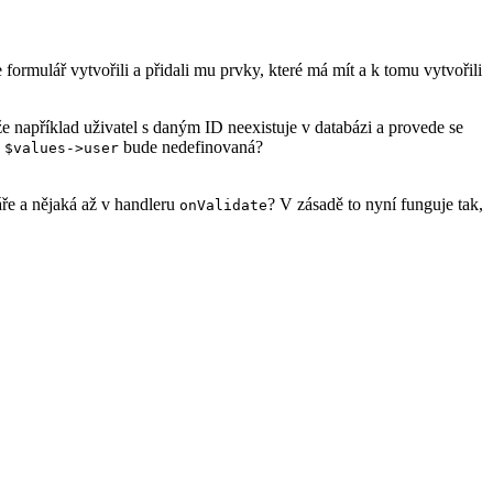
e formulář vytvořili a přidali mu prvky, které má mít a k tomu vytvořili
 že například uživatel s daným ID neexistuje v databázi a provede se
a
bude nedefinovaná?
$values->user
áře a nějaká až v handleru
? V zásadě to nyní funguje tak,
onValidate