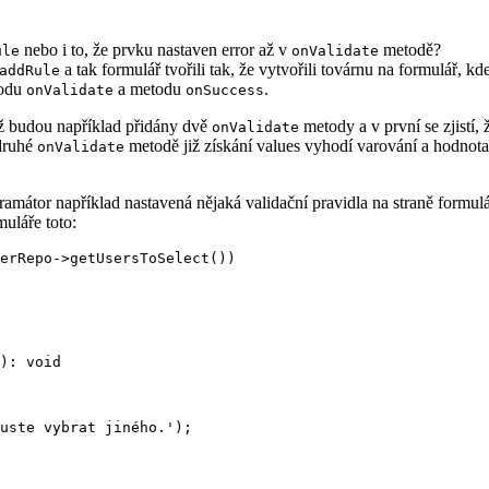
nebo i to, že prvku nastaven error až v
metodě?
ule
onValidate
a tak formulář tvořili tak, že vytvořili továrnu na formulář, kd
addRule
todu
a metodu
.
onValidate
onSuccess
dyž budou například přidány dvě
metody a v první se zjistí,
onValidate
 druhé
metodě již získání values vyhodí varování a hodnot
onValidate
gramátor například nastavená nějaká validační pravidla na straně formul
uláře toto:
erRepo->getUsersToSelect())

): void

uste vybrat jiného.');
