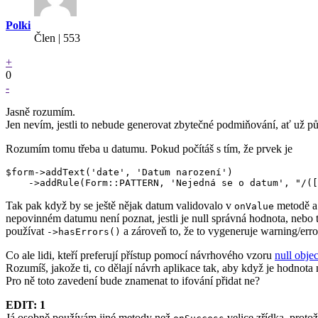
Polki
Člen | 553
+
0
-
Jasně rozumím.
Jen nevím, jestli to nebude generovat zbytečné podmiňování, ať už půj
Rozumím tomu třeba u datumu. Pokud počítáš s tím, že prvek je
$form->addText('date', 'Datum narození')

Tak pak když by se ještě nějak datum validovalo v
metodě a 
onValue
nepovinném datumu není poznat, jestli je null správná hodnota, nebo 
používat
a zároveň to, že to vygeneruje warning/error
->hasErrors()
Co ale lidi, kteří preferují přístup pomocí návrhového vzoru
null objec
Rozumíš, jakože ti, co dělají návrh aplikace tak, aby když je hodnota n
Pro ně toto zavedení bude znamenat to ifování přidat ne?
EDIT: 1
Já osobně používám jiné metody než
velice zřídka, proto