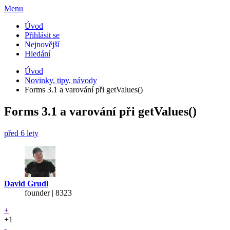
Menu
Úvod
Přihlásit se
Nejnovější
Hledání
Úvod
Novinky, tipy, návody
Forms 3.1 a varování při getValues()
Forms 3.1 a varování při getValues()
před 6 lety
David Grudl
founder | 8323
+
+1
-