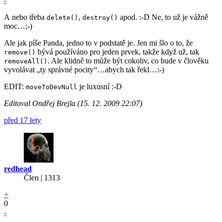
-
A nebo třeba
,
apod. :-D Ne, to už je vážně
delete()
destroy()
moc…;-)
Ale jak píše Panda, jedno to v podstatě je. Jen mi šlo o to, že
bývá používáno pro jeden prvek, takže když už, tak
remove()
. Ale klidně to může být cokoliv, co bude v člověku
removeAll()
vyvolávat „ty správné pocity“…abych tak řekl…:-)
EDIT:
je luxusní :-D
moveToDevNull
Editoval Ondřej Brejla (15. 12. 2009 22:07)
před 17 lety
redhead
Člen | 1313
+
0
-