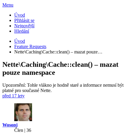
Menu
Úvod
Přihlásit se
Nejnovější
Hledání
Úvod
Feature Requests
Nette\Caching\Cache::clean() – mazat pouze…
Nette\Caching\Cache::clean() – mazat
pouze namespace
Upozornění: Tohle vlákno je hodně staré a informace nemusí být
platné pro současné Nette.
před 17 lety
Wosonj
Člen | 36