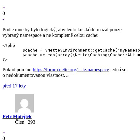
+
0
-
Podle mne by bylo logický, aby tento kus kódu mazal pouze
vybraný namespace a ne kompletně celou cache:
<?php

	$cache = \Nette\Environment::getCache('myNamespace');

	$cache->clean(array(\Nette\Caching\Cache::ALL => true));

?>
Pokud pominu
https://forum.nette.org/…te-namespace
jedná se
o nedokumentovanou vlastnost…
před 17 lety
Petr Motejlek
Člen | 293
+
0