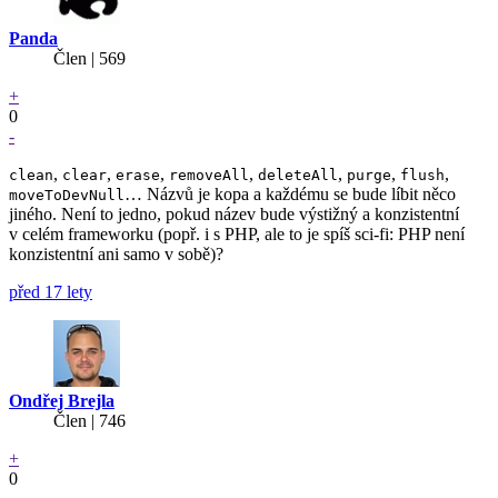
Panda
Člen | 569
+
0
-
,
,
,
,
,
,
,
clean
clear
erase
removeAll
deleteAll
purge
flush
… Názvů je kopa a každému se bude líbit něco
moveToDevNull
jiného. Není to jedno, pokud název bude výstižný a konzistentní
v celém frameworku (popř. i s PHP, ale to je spíš sci-fi: PHP není
konzistentní ani samo v sobě)?
před 17 lety
Ondřej Brejla
Člen | 746
+
0