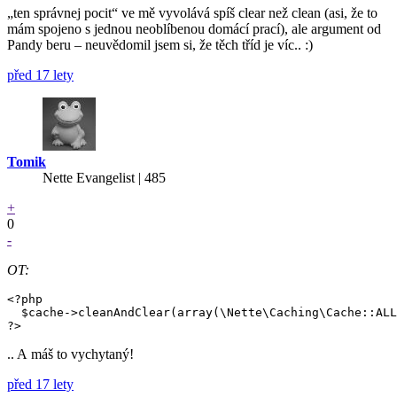
„ten správnej pocit“ ve mě vyvolává spíš clear než clean (asi, že to
mám spojeno s jednou neoblíbenou domácí prací), ale argument od
Pandy beru – neuvědomil jsem si, že těch tříd je víc.. :)
před 17 lety
Tomik
Nette Evangelist | 485
+
0
-
OT:
<?php

  $cache->cleanAndClear(array(\Nette\Caching\Cache::ALL
?>
.. A máš to vychytaný!
před 17 lety