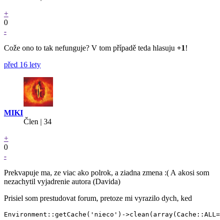
+
0
-
Cože ono to tak nefunguje? V tom případě teda hlasuju
+1
!
před 16 lety
MIKI
Člen | 34
+
0
-
Prekvapuje ma, ze viac ako polrok, a ziadna zmena :( A akosi som
nezachytil vyjadrenie autora (Davida)
Prisiel som prestudovat forum, pretoze mi vyrazilo dych, ked