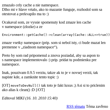
zmazalo cely cache a nie namespace.
Dlho mi v hlave vrtalo, ako to mazanie funguje, rozhodol som sa
otestovat a prekvapilo ma to :)
Ocakaval som, ze vyssie spomenuty kod zmaze len cache
v namespace (zlozke) a ze
zmaze vsetky namespace (prip. som si nebol isty, ci bude mazat len
premenne v „ziadnom namespace“).
Preto by som rad pripomenul a znova poziadal, aby sa aspon to
s namespace implementovalo :) prip. pridat tu podmienku pre
namespace.
Inak, pouzivam 0.9.5 verziu, takze ak to je v novsej verzii, tak
napiste kde, a zamknite tento topic :)
[OT]
tak toto je fakt luxus ;) Asi si to priclenim
moveToDevNull()
ako alias k clean() :D [/OT]
Editoval MIKI (16. 10. 2010 15:40)
RSS tématu
Téma zavřeno