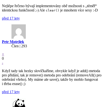
Nejlépe řečeno bývají implementovány obě možnosti s „téměř“
identickou funkčností ;-) Ale
je mnohem více sexy :-D
clear()
před 17 lety
Petr Motejlek
Člen | 293
+
0
-
Když tady tak hezky slovíčkaříme, obvykle když je add() metoda
pro přidání, tak je remove() metoda pro odebrání (removeAll() pro
odebrání všeho). My máme ale save(), takže by mohlo fungovat
i třeba erase() ;)
před 17 lety