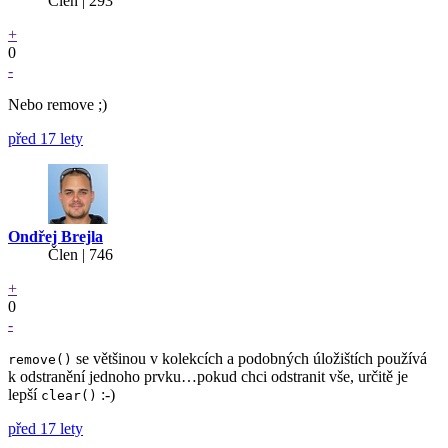
Člen | 293
+
0
-
Nebo remove ;)
před 17 lety
Ondřej Brejla
Člen | 746
+
0
-
se většinou v kolekcích a podobných úložištích používá
remove()
k odstranění jednoho prvku…pokud chci odstranit vše, určitě je
lepší
:-)
clear()
před 17 lety