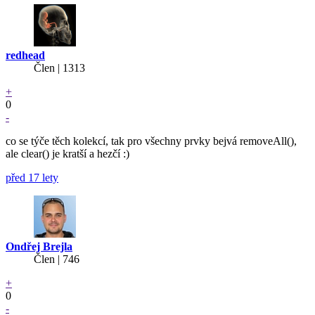
redhead
Člen | 1313
+
0
-
co se týče těch kolekcí, tak pro všechny prvky bejvá removeAll(),
ale clear() je kratší a hezčí :)
před 17 lety
Ondřej Brejla
Člen | 746
+
0
-