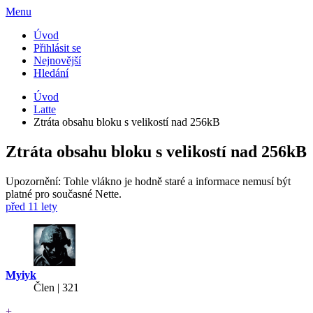
Menu
Úvod
Přihlásit se
Nejnovější
Hledání
Úvod
Latte
Ztráta obsahu bloku s velikostí nad 256kB
Ztráta obsahu bloku s velikostí nad 256kB
Upozornění: Tohle vlákno je hodně staré a informace nemusí být
platné pro současné Nette.
před 11 lety
Myiyk
Člen | 321
+