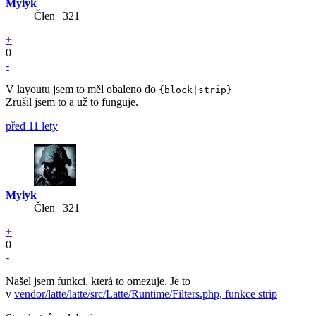
Myiyk
Člen | 321
+
0
-
V layoutu jsem to měl obaleno do
{block|strip}
Zrušil jsem to a už to funguje.
před 11 lety
Myiyk
Člen | 321
+
0
-
Našel jsem funkci, která to omezuje. Je to
v
vendor/latte/latte/src/Latte/Runtime/Filters.php, funkce strip