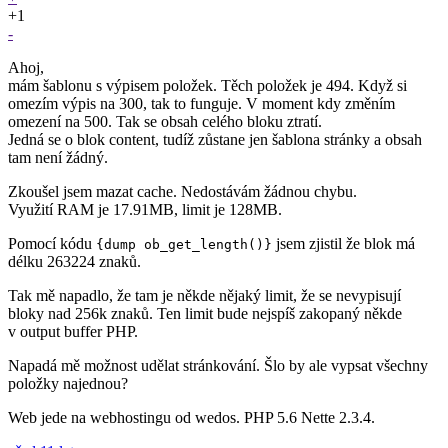
+1
-
Ahoj,
mám šablonu s výpisem položek. Těch položek je 494. Když si
omezím výpis na 300, tak to funguje. V moment kdy změním
omezení na 500. Tak se obsah celého bloku ztratí.
Jedná se o blok content, tudíž zůstane jen šablona stránky a obsah
tam není žádný.
Zkoušel jsem mazat cache. Nedostávám žádnou chybu.
Využití RAM je 17.91MB, limit je 128MB.
Pomocí kódu
jsem zjistil že blok má
{dump ob_get_length()}
délku 263224 znaků.
Tak mě napadlo, že tam je někde nějaký limit, že se nevypisují
bloky nad 256k znaků. Ten limit bude nejspíš zakopaný někde
v output buffer PHP.
Napadá mě možnost udělat stránkování. Šlo by ale vypsat všechny
položky najednou?
Web jede na webhostingu od wedos. PHP 5.6 Nette 2.3.4.