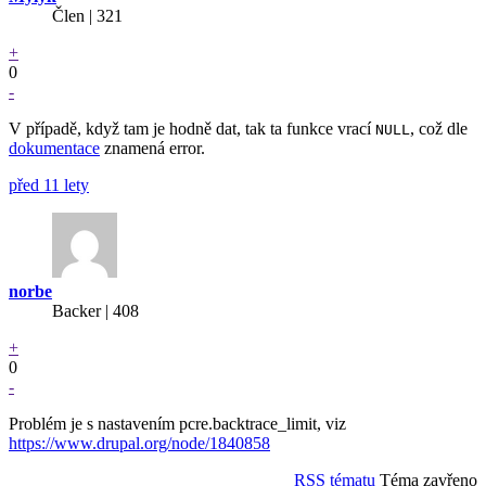
Člen | 321
+
0
-
V případě, když tam je hodně dat, tak ta funkce vrací
, což dle
NULL
dokumentace
znamená error.
před 11 lety
norbe
Backer
| 408
+
0
-
Problém je s nastavením pcre.backtrace_limit, viz
https://www.drupal.org/node/1840858
RSS tématu
Téma zavřeno