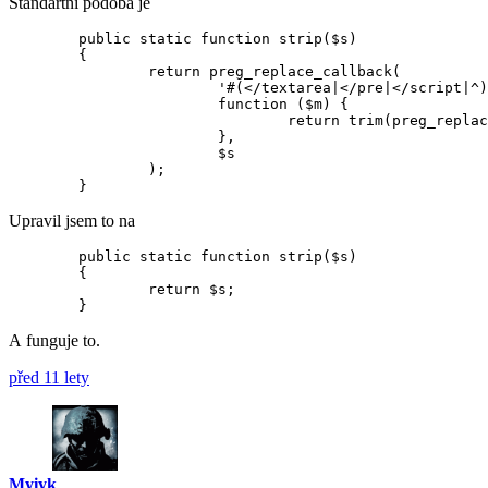
Standartní podoba je
	public static function strip($s)

	{

		return preg_replace_callback(

			'#(</textarea|</pre|</script|^).*?(?=<textarea|<pre|<script|\z)#si',

			function ($m) {

				return trim(preg_replace('#[ \t\r\n]+#', ' ', $m[0]));

			},

			$s

		);

Upravil jsem to na
	public static function strip($s)

	{

		return $s;

A funguje to.
před 11 lety
Myiyk