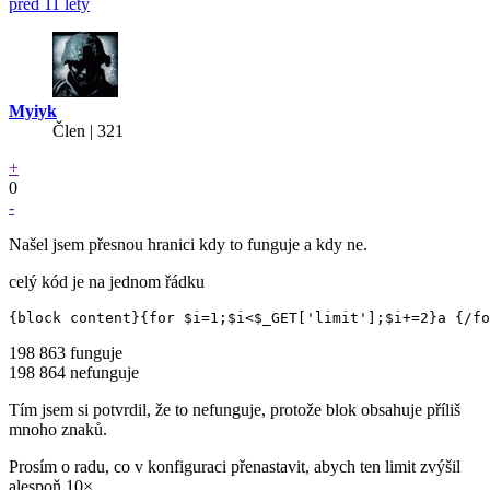
před 11 lety
Myiyk
Člen | 321
+
0
-
Našel jsem přesnou hranici kdy to funguje a kdy ne.
celý kód je na jednom řádku
198 863 funguje
198 864 nefunguje
Tím jsem si potvrdil, že to nefunguje, protože blok obsahuje příliš
mnoho znaků.
Prosím o radu, co v konfiguraci přenastavit, abych ten limit zvýšil
alespoň 10×