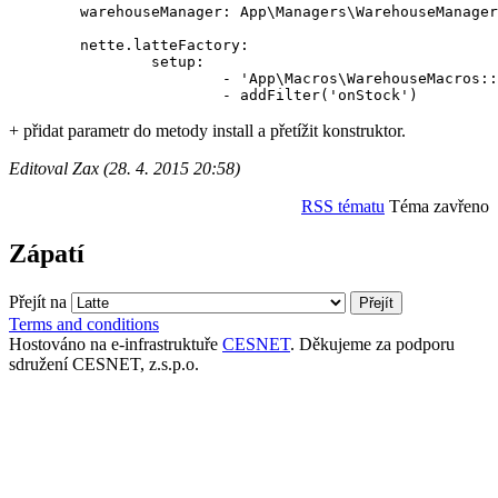
	warehouseManager: App\Managers\WarehouseManager

	nette.latteFactory:

		setup:

			- 'App\Macros\WarehouseMacros::install(?->getCompiler(), ?)'(@self, @warehouseManager)

+ přidat parametr do metody install a přetížit konstruktor.
Editoval Zax (28. 4. 2015 20:58)
RSS tématu
Téma zavřeno
Zápatí
Přejít na
Terms and conditions
Hostováno na e-infrastruktuře
CESNET
. Děkujeme za podporu
sdružení CESNET, z.s.p.o.