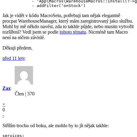
            - 'App\Macros\WarehouseMacros::install(?->g
Jak je vidět v kódu MacroSetu, potřebuji tam nějak elegantně
procpat WarehouseManager, který mám zaregistrovaný jako službu.
Mohl by mě někdo navést, zda to takhle půjde, nebo musim vytvořit
rozšíření? Vedl jsem se podle
tohoto tématu
. Nicméně tam Macro
není na ničem závislé.
Děkuji předem.
před 11 lety
Zax
Člen | 370
+
0
-
Střílím trochu od boku, ale mohlo by to jít nějak takhle:
services:
