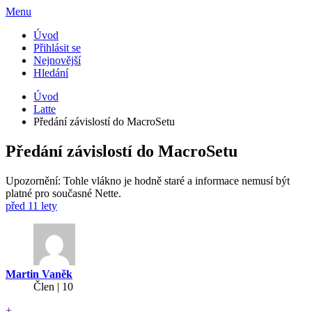
Menu
Úvod
Přihlásit se
Nejnovější
Hledání
Úvod
Latte
Předání závislostí do MacroSetu
Předání závislostí do MacroSetu
Upozornění: Tohle vlákno je hodně staré a informace nemusí být
platné pro současné Nette.
před 11 lety
Martin Vaněk
Člen | 10
+