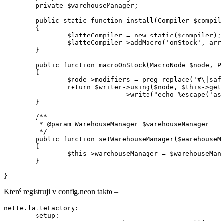
        private $warehouseManager;

        public static function install(Compiler $compil
        {

                $latteCompiler = new static($compiler);

                $latteCompiler->addMacro('onStock', arr
        }

        public function macroOnStock(MacroNode $node, P
        {

                $node->modifiers = preg_replace('#\|saf
                return $writer->using($node, $this->get
                              ->write("echo %escape('as
        }

        /**

         * @param WarehouseManager $warehouseManager

         */

        public function setWarehouseManager($warehouseM
        {

                $this->warehouseManager = $warehouseMan
        }

Které registruji v config.neon takto –
nette.latteFactory:

        setup:
