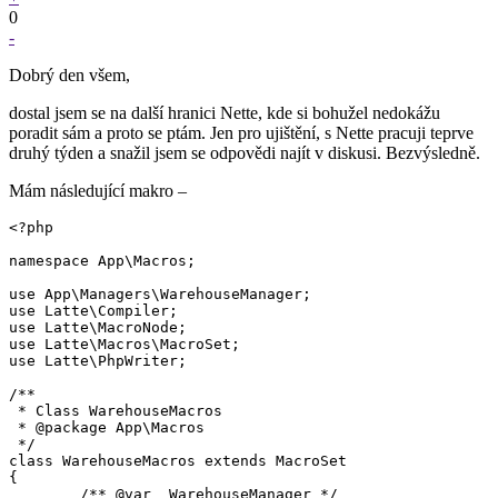
0
-
Dobrý den všem,
dostal jsem se na další hranici Nette, kde si bohužel nedokážu
poradit sám a proto se ptám. Jen pro ujištění, s Nette pracuji teprve
druhý týden a snažil jsem se odpovědi najít v diskusi. Bezvýsledně.
Mám následující makro –
<?php

namespace App\Macros;

use App\Managers\WarehouseManager;

use Latte\Compiler;

use Latte\MacroNode;

use Latte\Macros\MacroSet;

use Latte\PhpWriter;

/**

 * Class WarehouseMacros

 * @package App\Macros

 */

class WarehouseMacros extends MacroSet

{

        /** @var  WarehouseManager */
