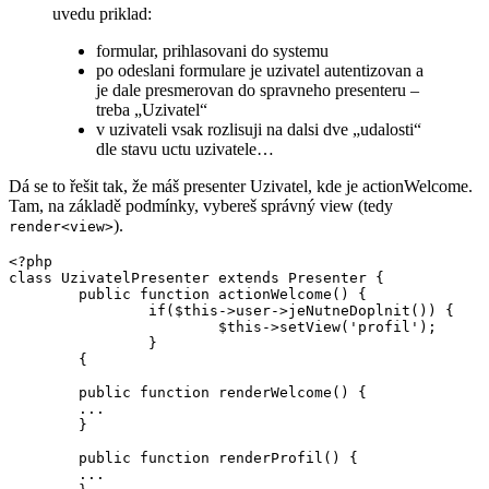
uvedu priklad:
formular, prihlasovani do systemu
po odeslani formulare je uzivatel autentizovan a
je dale presmerovan do spravneho presenteru –
treba „Uzivatel“
v uzivateli vsak rozlisuji na dalsi dve „udalosti“
dle stavu uctu uzivatele…
Dá se to řešit tak, že máš presenter Uzivatel, kde je actionWelcome.
Tam, na základě podmínky, vybereš správný view (tedy
).
render<view>
<?php

class UzivatelPresenter extends Presenter {

	public function actionWelcome() {

		if($this->user->jeNutneDoplnit()) {

			$this->setView('profil');

		}

        {

	public function renderWelcome() {

	...

	}

	public function renderProfil() {

	...
