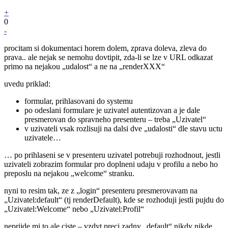
+
0
-
procitam si dokumentaci horem dolem, zprava doleva, zleva do
prava.. ale nejak se nemohu dovtipit, zda-li se lze v URL odkazat
primo na nejakou „udalost“ a ne na „renderXXX“
uvedu priklad:
formular, prihlasovani do systemu
po odeslani formulare je uzivatel autentizovan a je dale
presmerovan do spravneho presenteru – treba „Uzivatel“
v uzivateli vsak rozlisuji na dalsi dve „udalosti“ dle stavu uctu
uzivatele…
… po prihlaseni se v presenteru uzivatel potrebuji rozhodnout, jestli
uzivateli zobrazim formular pro doplneni udaju v profilu a nebo ho
preposlu na nejakou „welcome“ stranku.
nyni to resim tak, ze z „login“ presenteru presmerovavam na
„Uzivatel:default“ (tj renderDefault), kde se rozhoduji jestli pujdu do
„Uzivatel:Welcome“ nebo „Uzivatel:Profil“
neprijde mi to ale ciste – vzdyt preci zadny „default“ nikdy nikde