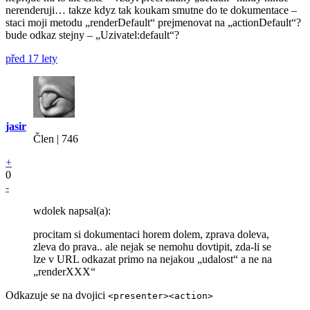
nerenderuji… takze kdyz tak koukam smutne do te dokumentace –
staci moji metodu „renderDefault“ prejmenovat na „actionDefault“?
bude odkaz stejny – „Uzivatel:default“?
před 17 lety
jasir
Člen | 746
+
0
-
wdolek napsal(a):
procitam si dokumentaci horem dolem, zprava doleva,
zleva do prava.. ale nejak se nemohu dovtipit, zda-li se
lze v URL odkazat primo na nejakou „udalost“ a ne na
„renderXXX“
Odkazuje se na dvojici
<presenter><action>