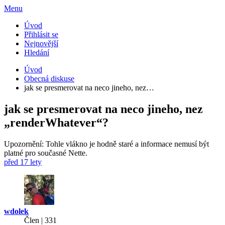
Menu
Úvod
Přihlásit se
Nejnovější
Hledání
Úvod
Obecná diskuse
jak se presmerovat na neco jineho, nez…
jak se presmerovat na neco jineho, nez
„renderWhatever“?
Upozornění: Tohle vlákno je hodně staré a informace nemusí být
platné pro současné Nette.
před 17 lety
wdolek
Člen | 331