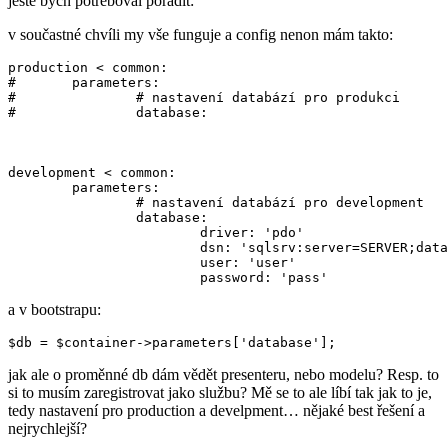
ještě bych potřeboval poradit:
v součastné chvíli my vše funguje a config nenon mám takto:
production < common:

#	parameters:

#		# nastavení databází pro produkci

#		database:

development < common:

	parameters:

		# nastavení databází pro development

		database:

			driver: 'pdo'

			dsn: 'sqlsrv:server=SERVER;database=DATABASE'

			user: 'user'

a v bootstrapu:
jak ale o proměnné db dám vědět presenteru, nebo modelu? Resp. to
si to musím zaregistrovat jako službu? Mě se to ale líbí tak jak to je,
tedy nastavení pro production a develpment… nějaké best řešení a
nejrychlejší?