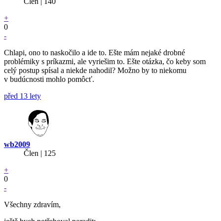
Člen | 140
+
0
-
Chlapi, ono to naskočilo a ide to. Ešte mám nejaké drobné
problémiky s príkazmi, ale vyriešim to. Ešte otázka, čo keby som
celý postup spísal a niekde nahodil? Možno by to niekomu
v budúcnosti mohlo pomôcť.
před 13 lety
wb2009
Člen | 125
+
0
-
Všechny zdravím,