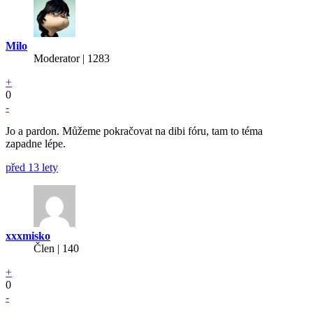
Milo
Moderator | 1283
+
0
-
Jo a pardon. Můžeme pokračovat na dibi fóru, tam to téma
zapadne lépe.
před 13 lety
xxxmisko
Člen | 140
+
0
-