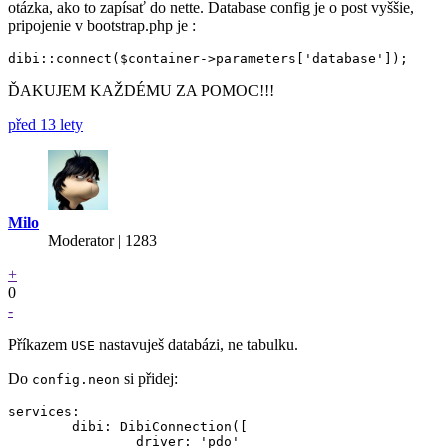
otázka, ako to zapísať do nette. Database config je o post vyššie,
pripojenie v bootstrap.php je :
ĎAKUJEM KAŽDÉMU ZA POMOC!!!
před 13 lety
Milo
Moderator | 1283
+
0
-
Příkazem
nastavuješ databázi, ne tabulku.
USE
Do
si přidej:
config.neon
services:

	dibi: DibiConnection([

		driver: 'pdo'
