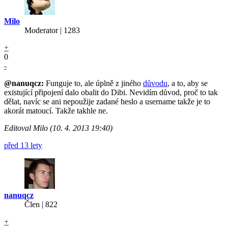
Milo
Moderator | 1283
+
0
-
@nanuqcz
:
Funguje to, ale úplně z jiného
důvodu
, a to, aby se
existující připojení dalo obalit do Dibi. Nevidím důvod, proč to tak
dělat, navíc se ani nepoužije zadané heslo a username takže je to
akorát matoucí. Takže takhle ne.
Editoval Milo (10. 4. 2013 19:40)
před 13 lety
nanuqcz
Člen | 822
+