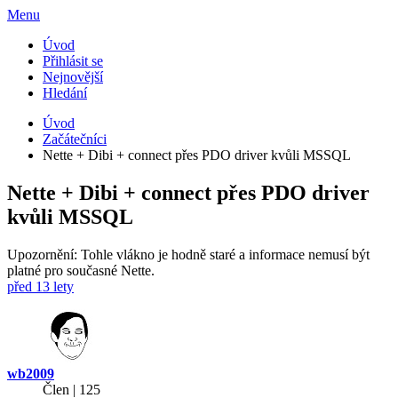
Menu
Úvod
Přihlásit se
Nejnovější
Hledání
Úvod
Začátečníci
Nette + Dibi + connect přes PDO driver kvůli MSSQL
Nette + Dibi + connect přes PDO driver
kvůli MSSQL
Upozornění: Tohle vlákno je hodně staré a informace nemusí být
platné pro současné Nette.
před 13 lety
wb2009
Člen | 125