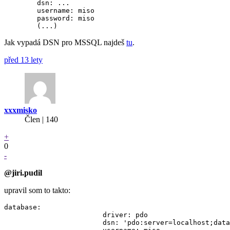
	dsn: ...

	username: miso

	password: miso

Jak vypadá DSN pro MSSQL najdeš
tu
.
před 13 lety
xxxmisko
Člen | 140
+
0
-
@jiri.pudil
upravil som to takto:
database:

			driver: pdo

			dsn: 'pdo:server=localhost;database=test'
