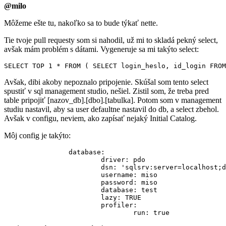
@milo
Môžeme ešte tu, nakoľko sa to bude týkať nette.
Tie tvoje pull requesty som si nahodil, už mi to skladá pekný select,
avšak mám problém s dátami. Vygeneruje sa mi takýto select:
Avšak, dibi akoby nepoznalo pripojenie. Skúšal som tento select
spustiť v sql management studio, nešiel. Zistil som, že treba pred
table pripojiť [nazov_db].[dbo].[tabulka]. Potom som v management
studiu nastavil, aby sa user defaultne nastavil do db, a select zbehol.
Avšak v configu, neviem, ako zapísať nejaký Initial Catalog.
Môj config je takýto:
		database:

			driver: pdo

			dsn: 'sqlsrv:server=localhost;database=test'

			username: miso

			password: miso

			database: test

			lazy: TRUE

			profiler:
