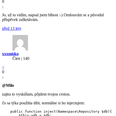
0
-
Jo, už to vidím, napsal jsem blbost :-) Omlouvám se a původní
příspěvek zaškrtávám.
před 13 lety
xxxmisko
Člen | 140
+
0
-
@Milo
zajtra to vyskúšam, pôjdem tvojou cestou.
čo sa týka použitia dibi, normálne si ho injectujem:
    public function inject(Namespace\Repository $db){

	$this->db = $db;
