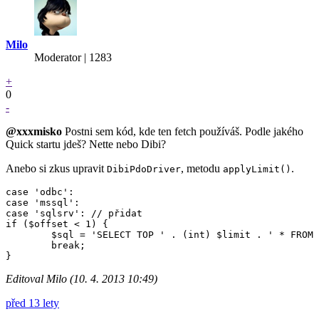
Milo
Moderator | 1283
+
0
-
@xxxmisko
Postni sem kód, kde ten fetch používáš. Podle jakého
Quick startu jdeš? Nette nebo Dibi?
Anebo si zkus upravit
, metodu
.
DibiPdoDriver
applyLimit()
case 'odbc':

case 'mssql':

case 'sqlsrv': // přidat

if ($offset < 1) {

	$sql = 'SELECT TOP ' . (int) $limit . ' * FROM (' . $sql . ')';

	break;

Editoval Milo (10. 4. 2013 10:49)
před 13 lety