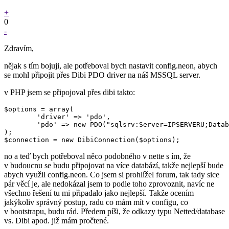
+
0
-
Zdravím,
nějak s tím bojuji, ale potřeboval bych nastavit config.neon, abych
se mohl připojit přes Dibi PDO driver na náš MSSQL server.
v PHP jsem se připojoval přes dibi takto:
$options = array(

	'driver' => 'pdo',

	'pdo' => new PDO("sqlsrv:Server=IPSERVERU;Database=CCA", 'user', 'pass')

);

no a teď bych potřeboval něco podobného v nette s ím, že
v budoucnu se budu připojovat na více databází, takže nejlepší bude
abych využil config.neon. Co jsem si prohlížel forum, tak tady sice
pár věcí je, ale nedokázal jsem to podle toho zprovoznit, navíc ne
všechno řešení tu mi připadalo jako nejlepší. Takže ocením
jakýkoliv správný postup, radu co mám mít v configu, co
v bootstrapu, budu rád. Předem píši, že odkazy typu Netted/database
vs. Dibi apod. již mám pročtené.