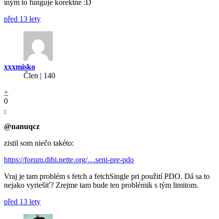
iným to funguje korektne :D
před 13 lety
xxxmisko
Člen | 140
+
0
-
@nanuqcz
zistil som niečo takéto:
https://forum.dibi.nette.org/…seni-pre-pdo
Vraj je tam problém s fetch a fetchSingle pri použití PDO. Dá sa to
nejako vyriešiť? Zrejme tam bude ten problémik s tým limitom.
před 13 lety