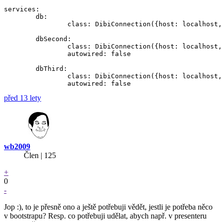
services:

	db:

		class: DibiConnection({host: localhost, password: root, username: root})

	dbSecond:

		class: DibiConnection({host: localhost, password: root, username: root})

		autowired: false

	dbThird:

		class: DibiConnection({host: localhost, password: root, username: root})

před 13 lety
wb2009
Člen | 125
+
0
-
Jop :), to je přesně ono a ještě potřebuji vědět, jestli je potřeba něco
v bootstrapu? Resp. co potřebuji udělat, abych např. v presenteru