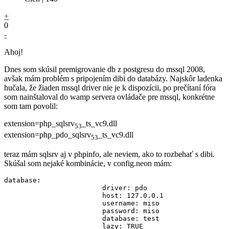
+
0
-
Ahoj!
Dnes som skúsil premigrovanie db z postgresu do mssql 2008,
avšak mám problém s pripojením dibi do databázy. Najskôr ladenka
hučala, že žiaden mssql driver nie je k dispozícii, po prečítaní fóra
som nainštaloval do wamp servera ovládače pre mssql, konkrétne
som tam povolil:
extension=php_sqlsrv
_ts_vc9.dll
53
extension=php_pdo_sqlsrv
_ts_vc9.dll
53
teraz mám sqlsrv aj v phpinfo, ale neviem, ako to rozbehať s dibi.
Skúšal som nejaké kombinácie, v config.neon mám:
database:

			driver: pdo

			host: 127.0.0.1

			username: miso

			password: miso

			database: test

			lazy: TRUE
