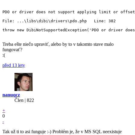
PDO or driver does not support applying limit or offset

File: ...\libs\dibi\drivers\pdo.php   Line: 382

throw new DibiNotSupportedException('PDO or driver does
Treba ešte niečo upraviť, alebo by to v takomto stave malo
fungovať?
:(
před 13 lety
nanuqcz
Člen | 822
+
0
-
Tak už ti to asi funguje :-) Problém je, že v MS SQL neexistuje