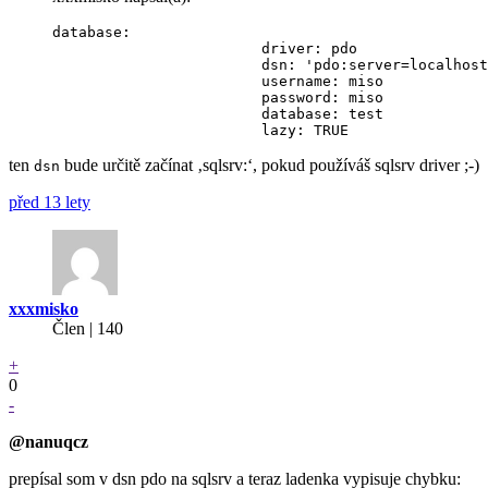
database:

			driver: pdo

			dsn: 'pdo:server=localhost;database=test'

			username: miso

			password: miso

			database: test

ten
bude určitě začínat ‚sqlsrv:‘, pokud používáš sqlsrv driver ;-)
dsn
před 13 lety
xxxmisko
Člen | 140
+
0
-
@nanuqcz
prepísal som v dsn pdo na sqlsrv a teraz ladenka vypisuje chybku: