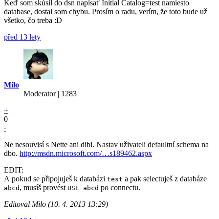
Keď som skúsil do dsn napísať Initial Catalog=test namiesto
database, dostal som chybu. Prosím o radu, verím, že toto bude už
všetko, čo treba :D
před 13 lety
Milo
Moderator | 1283
+
0
-
Ne nesouvisí s Nette ani dibi. Nastav uživateli defaultní schema na
dbo.
http://msdn.microsoft.com/…s189462.aspx
EDIT:
A pokud se připojuješ k databázi
a pak selectuješ z databáze
test
, musíš provést
po connectu.
abcd
USE abcd
Editoval Milo (10. 4. 2013 13:29)