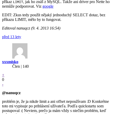
příkaz
, jak ho znáš z MySQL. Takže ani driver pro Nette ho
LIMIT
nemůže podporovat. Viz
google
EDIT: Zkus tedy použít nějaký jednoduchý SELECT dotaz, bez
příkazu LIMIT, mělo by to fungovat.
Editoval nanuqcz (9. 4. 2013 16:54)
před 13 lety
xxxmisko
Člen | 140
+
0
-
@nanuqcz
problém je, že ja nikde limit a ani offset nepoužívam :D Konkrétne
toto mi vypisuje po prihlásení užívateľa. Podľa quickstartu som
postupoval :( Neviem, prečo ja mám vždy s niečím problém, keď