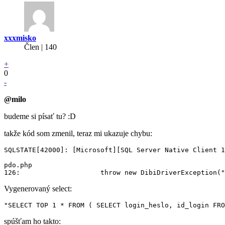
xxxmisko
Člen | 140
+
0
-
@milo
budeme si písať tu? :D
takže kód som zmenil, teraz mi ukazuje chybu:
SQLSTATE[42000]: [Microsoft][SQL Server Native Client 1
pdo.php

Vygenerovaný select:
spúšťam ho takto: