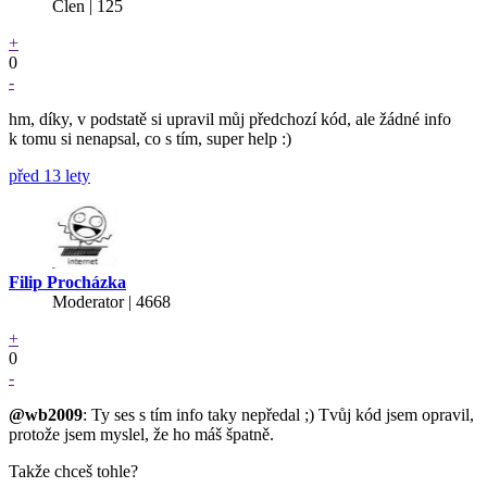
Člen | 125
+
0
-
hm, díky, v podstatě si upravil můj předchozí kód, ale žádné info
k tomu si nenapsal, co s tím, super help :)
před 13 lety
Filip Procházka
Moderator | 4668
+
0
-
@wb2009
: Ty ses s tím info taky nepředal ;) Tvůj kód jsem opravil,
protože jsem myslel, že ho máš špatně.
Takže chceš tohle?