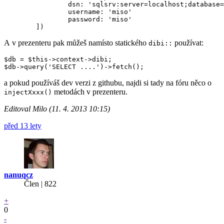
		dsn: 'sqlsrv:server=localhost;database=test'

		username: 'miso'

		password: 'miso'

A v prezenteru pak můžeš namísto statického
používat:
dibi::
$db = $this->context->dibi;

a pokud používáš dev verzi z githubu, najdi si tady na fóru něco o
metodách v prezenteru.
injectXxxx()
Editoval Milo (11. 4. 2013 10:15)
před 13 lety
nanuqcz
Člen | 822
+
0
-