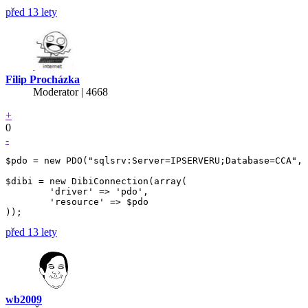
před 13 lety
Filip Procházka
Moderator | 4668
+
0
-
$pdo = new PDO("sqlsrv:Server=IPSERVERU;Database=CCA", 
$dibi = new DibiConnection(array(

	'driver' => 'pdo',

	'resource' => $pdo

před 13 lety
wb2009