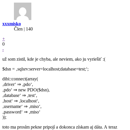
xxxmisko
Člen | 140
+
0
-
už som zistil, kde je chyba, ale neviem, ako ju vyriešiť :(
$dsn = ‚sqlsrv:server=localhost;database=test;‘;
dibi::connect(array(
‚driver‘ ⇒ ‚pdo‘,
‚pdo‘ ⇒ new PDO($dsn),
‚database‘ ⇒ ‚test‘,
‚host‘ ⇒ ‚localhost‘,
‚username‘ ⇒ ‚miso‘,
‚password‘ ⇒ ‚miso‘
));
toto ma prosím pekne pripojí a dokonca získam aj dáta. A teraz