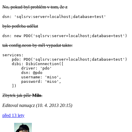
No, pokud byl problém v tom, že z
bylo potřeba udělat
tak config.neon by měl vypadat takto:
services:

    pdo: PDO('sqlsrv:server=localhost;database=test')

    dibi: DibiConnection([

        driver: 'pdo'

        dsn: @pdo

        username: 'miso',

        password: 'miso',

Zbytek jak píše
Milo
.
Editoval nanuqcz (10. 4. 2013 20:15)
před 13 lety