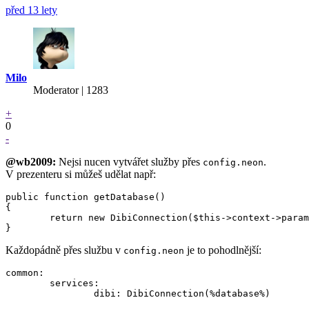
před 13 lety
Milo
Moderator | 1283
+
0
-
@wb2009
:
Nejsi nucen vytvářet služby přes
.
config.neon
V prezenteru si můžeš udělat např:
public function getDatabase()

{

	return new DibiConnection($this->context->parameters['database']);

Každopádně přes službu v
je to pohodlnější:
config.neon
common:

	services:

		dibi: DibiConnection(%database%)
