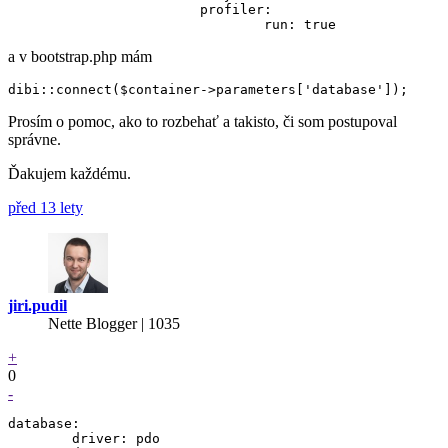
			profiler:

a v bootstrap.php mám
Prosím o pomoc, ako to rozbehať a takisto, či som postupoval
správne.
Ďakujem každému.
před 13 lety
jiri.pudil
Nette Blogger | 1035
+
0
-
database:

	driver: pdo
