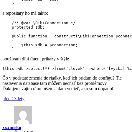
a repositary ho má takto:
    /** @var \DibiConnection */

    protected $db;

    public function __construct(\DibiConnection $connec
    {

        $this->db = $connection;

používam dibi fluent príkazy v štýle
Čo v podstate zmenia tie riadky, keď ich pridám do configu? Tie
nastavenia database tam môžem nechať bez problémov?
Ďakujem, zajtra ráno píšem a dám vedieť, ako som dopadol!
před 13 lety
xxxmisko