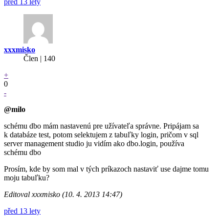
před 13 lety
xxxmisko
Člen | 140
+
0
-
@milo
schému dbo mám nastavenú pre užívateľa správne. Pripájam sa
k databáze test, potom selektujem z tabuľky login, pričom v sql
server management studio ju vidím ako dbo.login, používa
schému dbo
Prosím, kde by som mal v tých príkazoch nastaviť use dajme tomu
moju tabuľku?
Editoval xxxmisko (10. 4. 2013 14:47)
před 13 lety