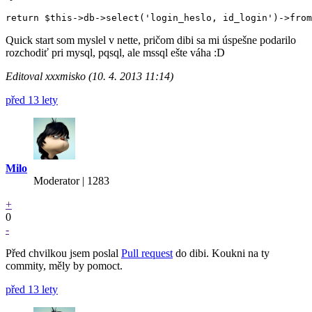
Quick start som myslel v nette, pričom dibi sa mi úspešne podarilo
rozchodiť pri mysql, pqsql, ale mssql ešte váha :D
Editoval xxxmisko (10. 4. 2013 11:14)
před 13 lety
Milo
Moderator | 1283
+
0
-
Před chvilkou jsem poslal
Pull request
do dibi. Koukni na ty
commity, měly by pomoct.
před 13 lety