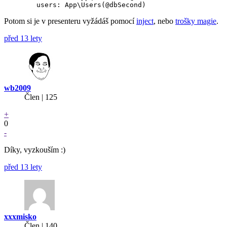
Potom si je v presenteru vyžádáš pomocí
inject
, nebo
trošky magie
.
před 13 lety
wb2009
Člen | 125
+
0
-
Díky, vyzkouším :)
před 13 lety
xxxmisko
Člen | 140