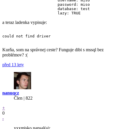
			username: miso

			password: miso

			database: test

a teraz ladenka vypisuje:
could not find driver

Kurňa, som na správnej ceste? Funguje dibi s mssql bez
problémov? :(
před 13 lety
nanuqcz
Člen | 822
+
0
-
xxxmisko napsal(a):