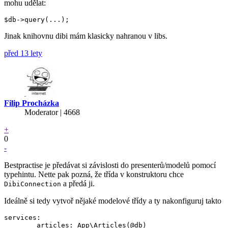
mohu udělat:
Jinak knihovnu dibi mám klasicky nahranou v libs.
před 13 lety
Filip Procházka
Moderator | 4668
+
0
-
Bestpractise je předávat si závislosti do presenterů/modelů pomocí
typehintu. Nette pak pozná, že třída v konstruktoru chce
a předá ji.
DibiConnection
Ideálně si tedy vytvoř nějaké modelové třídy a ty nakonfiguruj takto
services:

	articles: App\Articles(@db)
