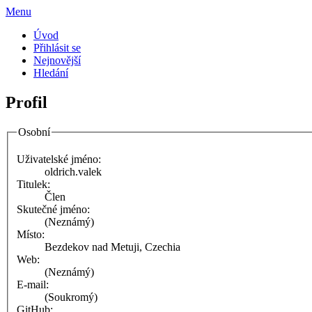
Menu
Úvod
Přihlásit se
Nejnovější
Hledání
Profil
Osobní
Uživatelské jméno:
oldrich.valek
Titulek:
Člen
Skutečné jméno:
(Neznámý)
Místo:
Bezdekov nad Metuji, Czechia
Web:
(Neznámý)
E-mail:
(Soukromý)
GitHub: