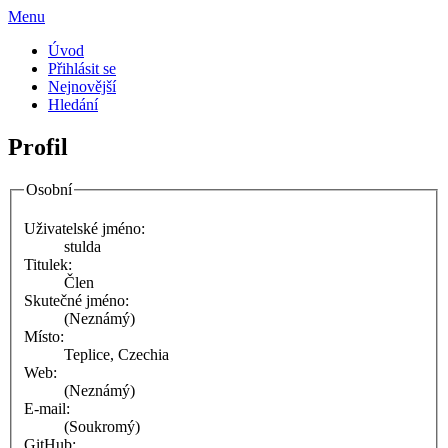
Menu
Úvod
Přihlásit se
Nejnovější
Hledání
Profil
Osobní
Uživatelské jméno:
stulda
Titulek:
Člen
Skutečné jméno:
(Neznámý)
Místo:
Teplice, Czechia
Web:
(Neznámý)
E-mail:
(Soukromý)
GitHub: